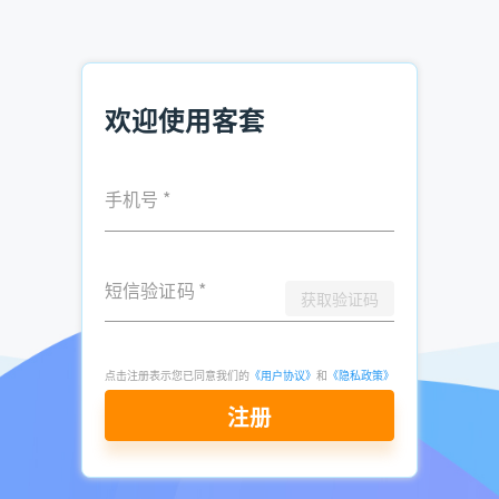
务人员必须传达给客户的情感因子。
工作习惯是什么呢？顶尖的销售人员一定有所体会－「销售是
一种数字游戏」，也就是说「销售的工作量」可能会决定业绩
欢迎使用客套
的高低。「销售的工作量」可以是电话拨打数量、客户拜访数
量，在一定数量的基础上，才能让一些客户迈向成交，这些都
取决于销售人员的工作习惯。
手机号
*
你会不会在当天晚上就把明天要拨打的客户电话名单准备好？
你会不会在每天早上十点以前就把准备好的名单联络完？
短信验证码
*
获取验证码
你是不是在黄金时段(拜访客户的最佳时间)去找客户谈案子，
而不是坐在办公室消磨？
点击注册表示您已同意我们的
《用户协议》
和
《隐私政策》
你是不是每天罗列出需要持续跟进的客户以及成交意向较高的
注册
客户？
你是不是每个星期五下班前就把下个星期要拜访的客户都约好
了？