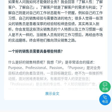
如果有人问我如何才能做好业务？我会回答「了解人性：了解
客户、了解自己」。了解客户就是了解客户的需求与利益；了
解自己则是对自己的工作状态能有一个把握，例如自己的工作
习惯、自己的销售经验与需要改进的地方；很多人觉得一些顶
尖的销售员是靠着深厚的经验轻松缔造佳绩，其实再深入剖
析，你会发现这些顶尖销售员的个人特质以及工作习惯跟一般
人是不大一样的，当销售人员有好的工作习惯后，再经由市场
的实战磨练，终会将他们推向顶尖销售之路。
一个好的销售员需要具备哪些特质？
什么是好的销售特质呢？我想「3P」是非常适合的描述：
Purpose、Professional、Passion。「Purpose」是对业务
目标达成的执着及坚持，一旦目标确定后，绝不为一些挫折所
动摇，面对困难勇敢解决，有着超乎常人的坚定信念；
「Professional」是业务的专业性、个人知识层面的广度，销
咨询
售人员对于自己销售的产品必须专业，更重要的是还要了解从
展示全文
产品领域所延伸出来的相关知识，这种广度的专业知识更容易
让客户有专业的感觉，从而产生信赖感。「Passion」是对客
电话
户热情，这是业务销售的感情基础，正所谓「热情可以溶化冰
山、可以感动蛮人」，这是建立销售印象的关键特质，也是业