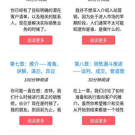
你已经有了目标明确的潜在
我并不想深入介绍入站营
客户清单，以及相关的联系
销，因为处于进入市场的早
人，现在是解决实际销售业
期阶段，人们通常不太可能
务的时候了。
知道你是谁、是做什么的、
以及他们是否需要你。
阅读更多
阅读更多
第七章：推介——准备、
第八章：销售漏斗推进
讲解、演示、异议
——谈判、成交、管道管
理
100
分钟阅读
30
分钟阅读
你可能一直在想：皮特，我
在上一章，我们讨论了如何
们什么时候进行真正的销售
准备和执行面向客户的推
呢，伙计？现在是时候了，
介。虽然你希望推介和交易
我的朋友。到目前为止，我
从开始到结束都是一个线性
们已经介绍了如何让你把故
过程，但事实远非如此。
阅读更多
阅读更多
事说清楚，并用销售资料把
它整理出来， . . .