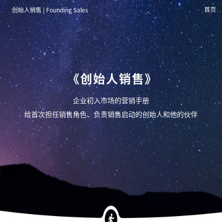
首页
创始人销售 | Founding Sales
《
创
始
人
销
售
》
企业初入市场的营销手册
给首次担任销售角色、负责销售启动的创始人和他的伙伴