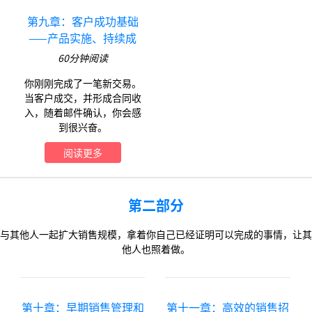
第九章：客户成功基础
——产品实施、持续成
功、续签
60
分钟阅读
你刚刚完成了一笔新交易。
当客户成交，并形成合同收
入，随着邮件确认，你会感
到很兴奋。
阅读更多
第二部分
与其他人一起扩大销售规模，拿着你自己已经证明可以完成的事情，让其
他人也照着做。
第十章：早期销售管理和
第十一章：高效的销售招