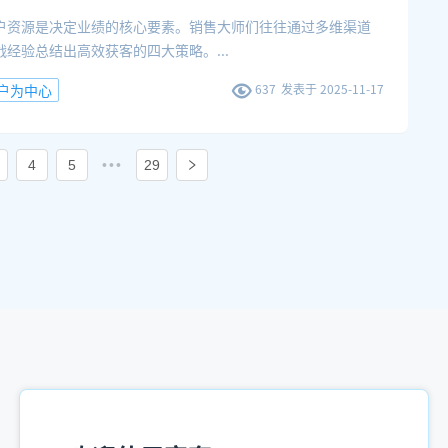
户资源是决定业绩的核心要素。销售大师们往往通过多维渠道
战经验总结出高效获客的四大策略。
...
户为中心
637
发表于
2025-11-17
4
5
•••
29