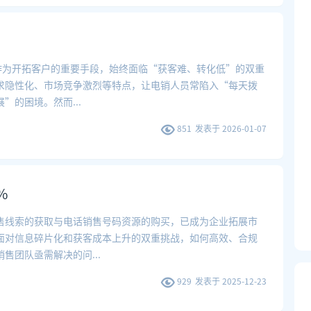
售作为开拓客户的重要手段，始终面临“获客难、转化低”的双重
求隐性化、市场竞争激烈等特点，让电销人员常陷入“每天拨
展”的困境。然而
...
851
发表于
2026-01-07
%
售线索的获取与电话销售号码资源的购买，已成为企业拓展市
面对信息碎片化和获客成本上升的双重挑战，如何高效、合规
销售团队亟需解决的问
...
929
发表于
2025-12-23