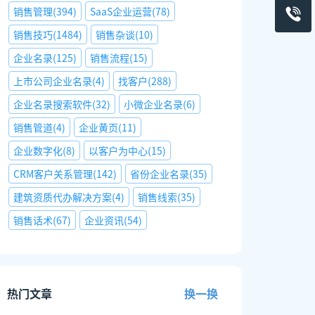
销售管理
(
394
)
SaaS企业运营
(
78
)
销售技巧
(
1484
)
销售杂谈
(
10
)
企业名录
(
125
)
销售流程
(
15
)
上市公司企业名录
(
4
)
找客户
(
288
)
企业名录搜索软件
(
32
)
小微企业名录
(
6
)
销售管道
(
4
)
企业黄页
(
11
)
企业数字化
(
8
)
以客户为中心
(
15
)
CRM客户关系管理
(
142
)
省份企业名录
(
35
)
建筑资质代办解决方案
(
4
)
销售线索
(
35
)
销售话术
(
67
)
企业资讯
(
54
)
热门文章
换一换