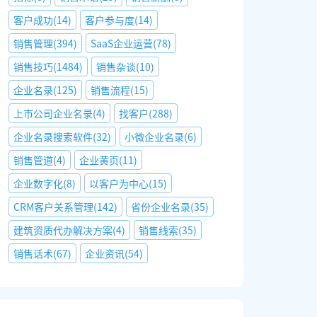
客户成功
(
14
)
客户参与度
(
14
)
销售管理
(
394
)
SaaS企业运营
(
78
)
销售技巧
(
1484
)
销售杂谈
(
10
)
企业名录
(
125
)
销售流程
(
15
)
上市公司企业名录
(
4
)
找客户
(
288
)
企业名录搜索软件
(
32
)
小微企业名录
(
6
)
销售管道
(
4
)
企业黄页
(
11
)
企业数字化
(
8
)
以客户为中心
(
15
)
CRM客户关系管理
(
142
)
省份企业名录
(
35
)
建筑资质代办解决方案
(
4
)
销售线索
(
35
)
销售话术
(
67
)
企业资讯
(
54
)