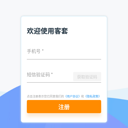
业网站上查询就可以查到我们想要的企业联系方式了。
四、使用专门查找企业联系方式的软件或平台
我们自己在网站查询的话，还得自己筛选我们想要的信息，如
欢迎使用客套
果信息量比较大的话，那自己人工筛选的话就有点费时费力
了。比较高效的方法就是使用专门查找企业联系方式的软件或
平台，因为他们是专业精准获客的,这样给我们查找企业联系方
手机号
*
式提供了一些便利。这里推荐客套智能销售云平台，它是使用
大数据抓取线索的，还可以精准地筛选出我们想要的信息，重
点是可以批量查询。真的很方便，线索也有很多，没有试过的
朋友可以尝试一下。
短信验证码
*
获取验证码
立即注册查询
点击注册表示您已同意我们的
《用户协议》
和
《隐私政策》
注册
推荐阅读：
企业电话查询方法 市面高效软件推荐
电销精准客户资源在哪买 电销找客户资源