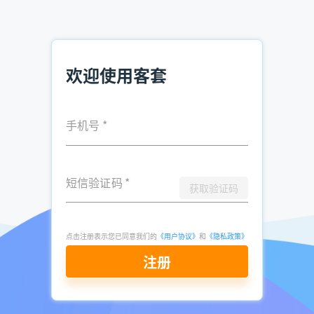
销售人员同时跟踪的客户较多，很难有精力进行个性化营
销。
销售人员较难评估客户使用软件的情况，较难发现粘性用
户。
欢迎使用客套
如果销售人员不注重客户关系维系，可能客户流失率较
高。
手机号
*
客套CRM解决方案
1.记录营销渠道转化情况。
短信验证码
*
在客套CRM系统内部，可以记录客户线索的获取渠道、线索来
获取验证码
源等，并且在数据分析界面可以查看到对应获取渠道、对应线
索来源的客户
销售线索转化
情况（销售漏斗情况），可以让企
业市场部人员轻松识别高价值的广告投放渠道。
点击注册表示您已同意我们的
《用户协议》
和
《隐私政策》
注册
2.网站线索自动录入，可以设置自动分配条件。
客户从网站表单填写的信息可以自动录入CRM系统内部，具有
运营权限的账号可以对客户线索进行初步分配，然后销售管理