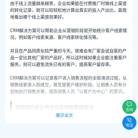
由于线上流量越来越贵，企业如果能在付费推广时做线上渠道
的转化记录，就可以较轻松地计算出真实的投入产出比，直观
地看出哪个线上渠道效果好。
CRM解决方案可以帮助企业从营销阶段就开始统计客户线索情
况，例如客户线索来源、客户线索转化情况等。
并且在产品同质化较严重的今天，很难会有厂家会说自家的产
品一定比其他厂家的产品好，所以这时候如果企业能注重客户
服务，则可以避免流失已有的客户，提高客户留存率。
CRM解决方案可以记录客户进入销售流程的全部演进过程，从
销售线索录入到成交，甚至是客户维护阶段，让销售人员有计
划地执行销售步骤，提高销售人员“以客户为中心”的意识。
互联网行业业务挑战及销售管理痛点
咨询
展示全文
付费推广多依赖线上渠道，推广效果难以统计。
电话
线上渠道获取客户线索较多，人工录入、分配线索较麻
烦。