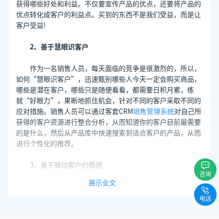
获得哪些好处和利益。不仅要宣传产品的优点，还要将产品的
优点转化成客户的利益点。买到的东西不是我们受益，而是让
客户受益!
2、善于慧眼识客户
作为一名销售人员，每天面临的竞争是很激烈的，所以，
如何“慧眼识客户”，迅速甄别哪些人今天一定会购买商品，
哪些是潜在客户，哪些只是随便看看，都需要日积月累，练
就“好眼力”，果断地抓住机会，针对不同的客户采取不同的
应对措施。销售人员可以通过客套CRM
销售管理系统
对自己所
获得的客户资源进行整合分析，从而知道你的客户目前最需要
的是什么，然后从产品库中快速搜索到适合客户的产品，从而
进行个性化的推荐。
3、善于触动客户的情感
咨询
展示全文
找准了客户的真正需求之后，下一步要对客户“动之以
情，晓之以理”。从简单的问候入手，逐步深入，循序渐进，
电话
用最为有效的方式首先博得客户的认同。