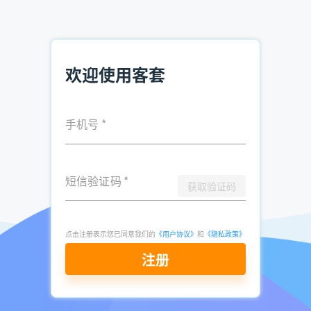
只要他认可你了，下面就好办了，这时候你如果再把他逐
步引导到产品上来，他就会不知不觉地上了你善意的“圈
套”，顺从地跟着你的描述进入那美妙的产品世界，这时候他
购买的几率就会大大提升。
欢迎使用客套
4、要掌握产品专业知识和卖点
要成为赢家要先成为专家。首先必须要掌握产品的卖点，
手机号
*
挖掘所卖产品的与众不同之处，这个产品卖点只要用心去找总
能找到，然后“以长比短”。了解对手的弱点，我们只有做到
专业化，才能在残酷的竞争中脱颖而出，创造良好的销售业
短信验证码
*
绩。
获取验证码
5、能抓准客户的需求
点击注册表示您已同意我们的
《用户协议》
和
《隐私政策》
抓住了恰当的机会之后，接下来就是，针对真正的客户，
注册
如何尽快地摸清他们的需求。在找准了客户的真正需求之后，
就能够做到“量体裁衣”，保证每位客户都能满意。
附销售人员给客户的早安问候语