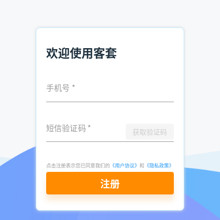
二、客户资源状况撰写模板
示例：公司现拥华东区小微制造客户有效名单2,180条，已成
交438家，年采购额≥20万者占62%，近12个月贡献收入
4,600万元，平均毛利率29%，复购率38%，账期45天，坏账
欢迎使用客套
率为0。
未成交1,742条中，已加企业微信1,193条，寄样386条，意向
手机号
*
报价216条，按历史15%转化率测算，可新增销售额约6,200
万元。行业集中于金属加工、食品包装、电子装配三类，占比
78%，决策人多为80后老板或生产副总，需求稳定且价格敏感
度中等。
短信验证码
*
获取验证码
全部数据存放于CRM，每月更新，已做脱敏备份，可即时导
出、确权、授权，具备快速变现及融资基础。
点击注册表示您已同意我们的
《用户协议》
和
《隐私政策》
注册
立即注册查询
推荐阅读：