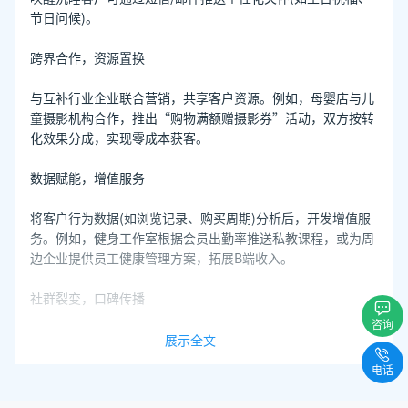
节日问候)。
跨界合作，资源置换
与互补行业企业联合营销，共享客户资源。例如，母婴店与儿
童摄影机构合作，推出“购物满额赠摄影券”活动，双方按转
化效果分成，实现零成本获客。
数据赋能，增值服务
将客户行为数据(如浏览记录、购买周期)分析后，开发增值服
务。例如，健身工作室根据会员出勤率推送私教课程，或为周
边企业提供员工健康管理方案，拓展B端收入。
社群裂变，口碑传播
咨询
建立客户微信群/小程序社区，鼓励用户分享使用体验并给予
展示全文
奖励(如积分兑换、抽奖)。通过KOC(关键意见消费者)带动口
电话
碑传播，降低获客成本。