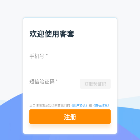
销售如何找客户 销售怎样找客户痛点
企业黄页在哪买 有企业法人电话如何营销
实体行业获客渠道 如何获取实体行业客户
欢迎使用客套
发表于
2026-
了解更多：
客套企业名录搜索软件
05-12
手机号
*
点击立即申请免费试用
短信验证码
*
获取验证码
点击注册表示您已同意我们的
《用户协议》
和
《隐私政策》
注册