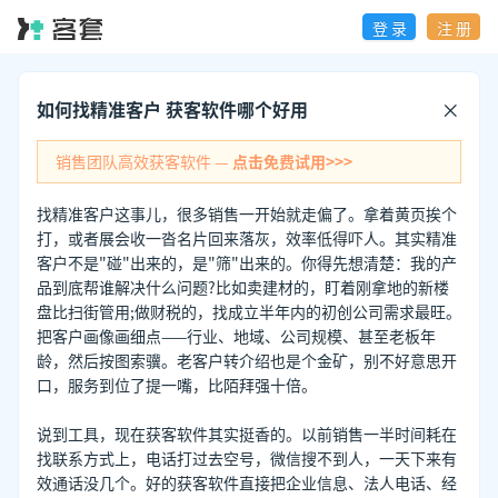
登 录
注 册
如何找精准客户 获客软件哪个好用
销售团队高效获客软件 —
点击免费试用>>>
找精准客户这事儿，很多销售一开始就走偏了。拿着黄页挨个
打，或者展会收一沓名片回来落灰，效率低得吓人。其实精准
客户不是"碰"出来的，是"筛"出来的。你得先想清楚：我的产
品到底帮谁解决什么问题?比如卖建材的，盯着刚拿地的新楼
盘比扫街管用;做财税的，找成立半年内的初创公司需求最旺。
把客户画像画细点——行业、地域、公司规模、甚至老板年
龄，然后按图索骥。老客户转介绍也是个金矿，别不好意思开
口，服务到位了提一嘴，比陌拜强十倍。
说到工具，现在获客软件其实挺香的。以前销售一半时间耗在
找联系方式上，电话打过去空号，微信搜不到人，一天下来有
效通话没几个。好的获客软件直接把企业信息、法人电话、经