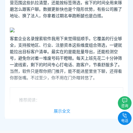
营范围这些扒拉清楚，还能按标签筛选，省下的时间全用来琢
磨怎么跟客户聊。数据更新快也是个隐形优势，有些公司搬了
地址、换了法人，你拿着过期名单跑断腿也是白搭。
客套企业名录搜索软件我用下来觉得挺顺手。它覆盖的行业够
全，支持按地区、行业、注册资本这些维度组合筛选，一键就
能拉出目标客户清单。最实在的是能批量导出，还能检测空
号，避免你对着一堆废号码干瞪眼。每天上班先花二十分钟筛
一波线索，剩下的时间专心打电话、跑客户，节奏舒服多了。
当然，软件只是帮你把门推开，能不能进屋里坐下聊，还得看
你那张嘴。不过至少，你不用在门外瞎转悠了。
推荐阅读：
咨询
展示全文
销售如何找客户 销售怎样找客户痛点
电话
企业黄页在哪买 有企业法人电话如何营销
实体行业获客渠道 如何获取实体行业客户