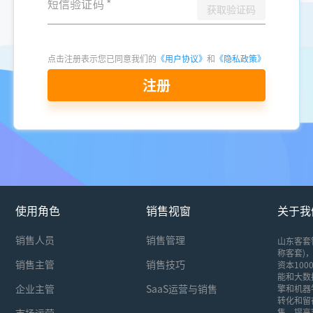
短信验证码
*
获取验证码
点击注册表示您已同意我们的
《用户协议》
和
《隐私政策》
注册
使用角色
销售视窗
关于我
销售人员
销售管理
山东客套
称客套)，
销售主管
销售技巧
资本10
能和大数
企业主管
SaaS运营与销售
擎和机器
转化和留
市场运营
售，提高