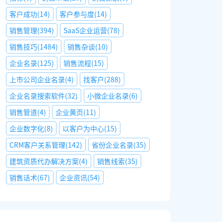
客户成功
(
14
)
客户参与度
(
14
)
销售管理
(
394
)
SaaS企业运营
(
78
)
销售技巧
(
1484
)
销售杂谈
(
10
)
企业名录
(
125
)
销售流程
(
15
)
上市公司企业名录
(
4
)
找客户
(
288
)
企业名录搜索软件
(
32
)
小微企业名录
(
6
)
销售管道
(
4
)
企业黄页
(
11
)
企业数字化
(
8
)
以客户为中心
(
15
)
CRM客户关系管理
(
142
)
省份企业名录
(
35
)
建筑资质代办解决方案
(
4
)
销售线索
(
35
)
销售话术
(
67
)
企业资讯
(
54
)