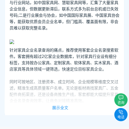
与行业网站，如中国家具网、慧聪家具网等，汇集了大量家具
企业信息，但数据更新滞后，联系方式多为前台总机或已失效
号码;二是行业展会与协会，如中国国际家具展、中国家具协会
等，能获取优质会员企业名单，但门槛高、覆盖面有限，非会
员难以获取完整名录。
针对家具企业名录查询的痛点，推荐使用客套企业名录搜索软
件。客套拥有超过2亿家企业数据库，针对家具行业设有细分
标签，支持按办公家具、定制家具、软体家具、实木家具、酒
店家具等具体领域一键筛选，快速定位目标家具企业。
同时可按地区、注册资本、成立时间、企业规模等维度交叉过
滤，精准生成高质量客户名单。无论是板材商找家具厂、五金
配件商拓渠道，还是设备商推生产线，客套都能大幅提升家具
企业名录查询效率，让商务对接精准高效。
咨询
展示全文
电话
推荐阅读：