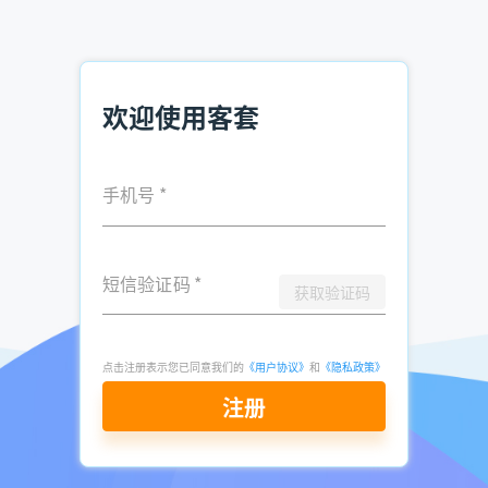
企业电话查询方法 市面高效软件推荐
电销精准客户资源在哪买 电销找客户资源
销售如何获取电话资料 企业资料查找
欢迎使用客套
发表于
2026-
了解更多：
客套企业名录搜索软件
05-13
手机号
*
点击立即申请免费试用
短信验证码
*
获取验证码
点击注册表示您已同意我们的
《用户协议》
和
《隐私政策》
注册