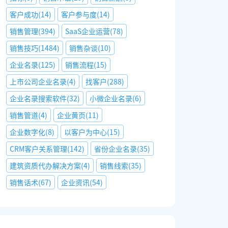
客户成功
(
14
)
客户参与度
(
14
)
销售管理
(
394
)
SaaS企业运营
(
78
)
销售技巧
(
1484
)
销售杂谈
(
10
)
企业名录
(
125
)
销售流程
(
15
)
上市公司企业名录
(
4
)
找客户
(
288
)
企业名录搜索软件
(
32
)
小微企业名录
(
6
)
销售管道
(
4
)
企业黄页
(
11
)
企业数字化
(
8
)
以客户为中心
(
15
)
CRM客户关系管理
(
142
)
省份企业名录
(
35
)
建筑资质代办解决方案
(
4
)
销售线索
(
35
)
销售话术
(
67
)
企业资讯
(
54
)