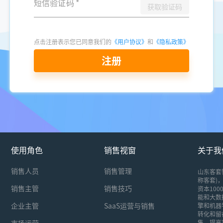
短信验证码
*
获取验证码
点击注册表示您已同意我们的
《用户协议》
和
《隐私政策》
注册
使用角色
销售视窗
关于我
销售人员
销售管理
山东客套
称客套)，
销售主管
销售技巧
资本10
能和大数
企业主管
SaaS运营与销售
擎和机器
转化和留
市场运营
售，提高