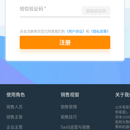
短信验证码
*
获取验证码
点击注册表示您已同意我们的
《用户协议》
和
《隐私政策》
注册
使用角色
销售视窗
关于我
销售人员
销售管理
山东客套
称客套)，
销售主管
销售技巧
资本10
能和大数
企业主管
SaaS运营与销售
擎和机器