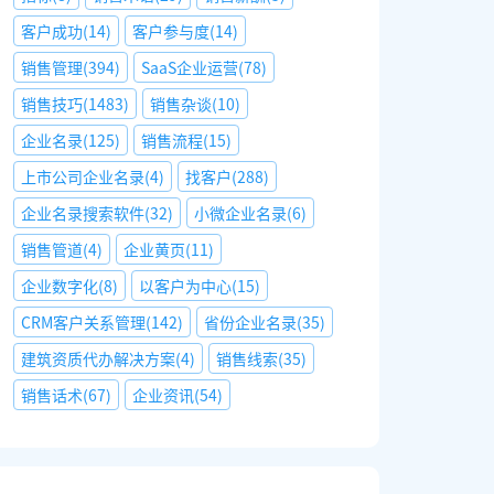
客户成功
(
14
)
客户参与度
(
14
)
销售管理
(
394
)
SaaS企业运营
(
78
)
销售技巧
(
1483
)
销售杂谈
(
10
)
企业名录
(
125
)
销售流程
(
15
)
上市公司企业名录
(
4
)
找客户
(
288
)
企业名录搜索软件
(
32
)
小微企业名录
(
6
)
销售管道
(
4
)
企业黄页
(
11
)
企业数字化
(
8
)
以客户为中心
(
15
)
CRM客户关系管理
(
142
)
省份企业名录
(
35
)
建筑资质代办解决方案
(
4
)
销售线索
(
35
)
销售话术
(
67
)
企业资讯
(
54
)