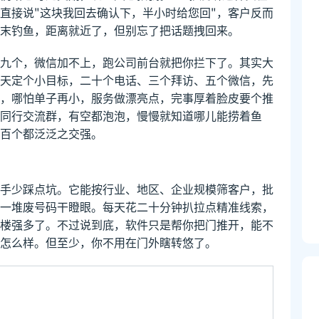
，直接说"这块我回去确认下，半小时给您回"，客户反而
末钓鱼，距离就近了，但别忘了把话题拽回来。
九个，微信加不上，跑公司前台就把你拦下了。其实大
天定个小目标，二十个电话、三个拜访、五个微信，先
，哪怕单子再小，服务做漂亮点，完事厚着脸皮要个推
同行交流群，有空都泡泡，慢慢就知道哪儿能捞着鱼
百个都泛泛之交强。
手少踩点坑。它能按行业、地区、企业规模筛客户，批
一堆废号码干瞪眼。每天花二十分钟扒拉点精准线索，
楼强多了。不过说到底，软件只是帮你把门推开，能不
怎么样。但至少，你不用在门外瞎转悠了。