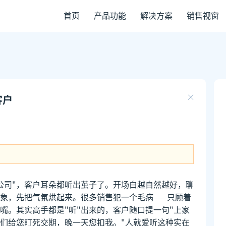
首页
产品功能
解决方案
销售视窗
客户
公司"，客户耳朵都听出茧子了。开场白越自然越好，聊
象，先把气氛烘起来。很多销售犯一个毛病——只顾着
嘴。其实高手都是"听"出来的，客户随口提一句"上家
我们给您盯死交期，晚一天您扣我。"人就爱听这种实在