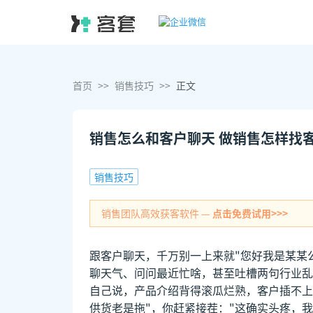
首页
>>
销售技巧
>>
正文
销售怎么和客户聊天 做销售怎样找
销售技巧
销售团队高效获客软件 —
点击免费试用>>>
跟客户聊天，千万别一上来就"您好我是某某
聊天气、问问最近忙啥，甚至吐槽两句行业乱
自己说，产品介绍背得滚瓜烂熟，客户插不上
供货老是拖"，你赶紧接茬："这确实头疼，