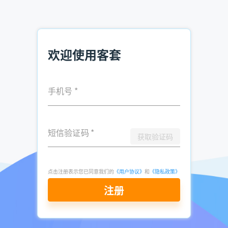
要给出产品和公司的特点和优点。
做好跟进
面谈一结束，跟进工作也不能落下。销售人员可以在面谈后一
欢迎使用客套
天内再次亲自致电或发送邮件，确认面谈的重要详情，如重点
内容、时间和地点等，以使客户印象更深刻。如果在面谈中发
现需要再次修改产品或方案，也应及时与客户联系。
手机号
*
总之，预约客户见面是一件需要技巧的事情，它可以帮助完成
与客户之间的拓展，为企业和销售产品奠定过好的基础。可能
看似繁琐，但只要销售人员真正理解并遵照上述技巧，预约见
短信验证码
*
获取验证码
面最终会取得满意的结果。
点击注册表示您已同意我们的
《用户协议》
和
《隐私政策》
推荐阅读：
注册
融资租赁业务:精准定位客户，赢得市场
拓展国内船舶代理行业客户的销售策略
金属加工机械制造行业的客户拓展之道