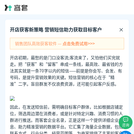
开店获客新策略 营销短信助力获取目标客户
销售团队高效获客软件 —
点击免费试用>>>
开店初期，最愁的是门口没客流;客流来了，又怕他们买完就
走。把“获客”和“留客”串成一条线，最高效、最省钱的方
法其实就是一条70字以内的短信——前提是你会写、会发、有
号码，是提升营销效果的关键。短信营销的核心在于“精
准”二字。盲目群发不仅浪费资源，还可能引起客户反感。
因此，在发送短信前，需明确目标客户群体，比如根据店铺定
位，筛选周边潜在消费者，或是针对特定兴趣、消费习惯的人
群进行推送。而客套企业名录，正是这样一个提供详细企业信
咨询
息、助力精准营销的数据平台。它汇集了海量企业数据，包括
联系方式、行业分类、经营范围等，为商家提供了丰富的客户