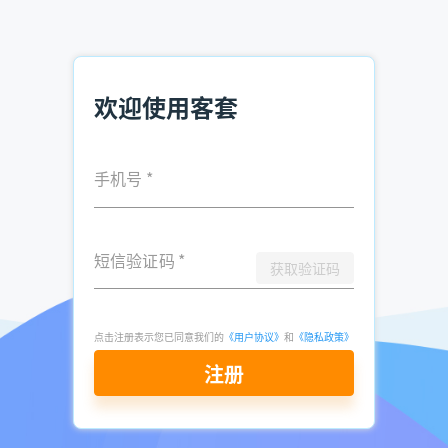
推荐阅读：
欢迎使用客套
环保设备销售，如何快速找到客户？
电话销售获取企业联系人软件 提升销售效率
财务公司怎么找客户电话 财务公司获客方式
手机号
*
发表于
2025-
了解更多：
客套企业名录搜索软件
短信验证码
*
12-22
获取验证码
点击立即申请免费试用
点击注册表示您已同意我们的
《用户协议》
和
《隐私政策》
注册