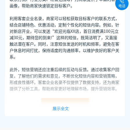
画像，帮助商家快速锁定目标客户。
电话
利用客套企业名录，商家可以轻松获取目标客户的联系方式，
结合店铺特色、优惠活动，定制个性化的短信内容。例如，针
对新店开业，可以发送“欢迎光临XX店，首日消费满100元立
减30元，期待您的到来!”这样的短信，既简洁明了，又直接
触达潜在客户。同时，注意短信发送的时机和频率，避免在客
户休息时间打扰，保持适度的沟通频率，以维护良好的客户关
系。
此外，短信营销还应注重后续的互动与反馈。通过收集客户回
复，了解他们的需求和意见，不断优化短信内容和营销策略，
形成良性循环。客套企业名录不仅提供了数据支持，还为商家
提供了分析工具，帮助商家更好地理解市场，提升营销效率。
立即注册查询
展示全文
总之，开店获客需要创新与精准并重。结合客套企业名录的精
准数据，通过个性化的短信营销，商家能够更有效地触达目标
客户，实现快速获客与品牌推广的双重目标。