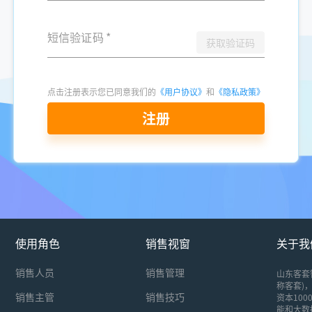
短信验证码
*
获取验证码
点击注册表示您已同意我们的
《用户协议》
和
《隐私政策》
注册
使用角色
销售视窗
关于我
销售人员
销售管理
山东客套
称客套)，
销售主管
销售技巧
资本10
能和大数