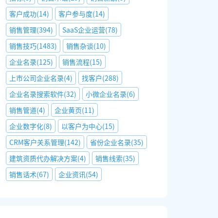
客户成功
(
14
)
客户参与度
(
14
)
销售管理
(
394
)
SaaS企业运营
(
78
)
销售技巧
(
1483
)
销售杂谈
(
10
)
企业名录
(
125
)
销售流程
(
15
)
上市公司企业名录
(
4
)
找客户
(
288
)
企业名录搜索软件
(
32
)
小微企业名录
(
6
)
销售管道
(
4
)
企业黄页
(
11
)
企业数字化
(
8
)
以客户为中心
(
15
)
CRM客户关系管理
(
142
)
省份企业名录
(
35
)
建筑资质代办解决方案
(
4
)
销售线索
(
35
)
销售话术
(
67
)
企业资讯
(
54
)