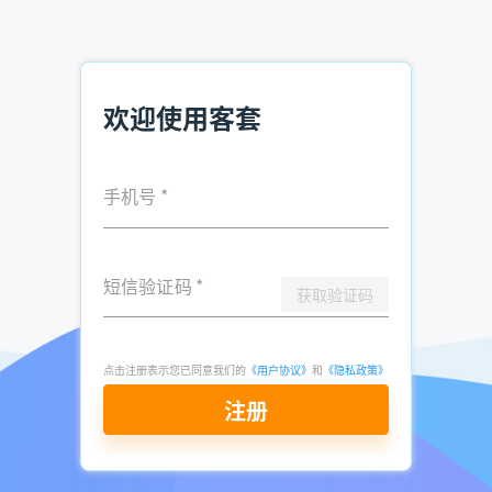
以展览活动来说，一般去参加这种活动的人，都是对这一产品
有想法或者有需求的，比如我们听说最多的车展，那么多人参
加，总会有是因为要买车才去的人。
欢迎使用客套
六、专业的获客工具
现在大数据获客的技术已经得到认可，现在有很多的获客软件
可供销售选择，比如客套企业名录搜索软件。客套包括了搜索
手机号
*
客户，触达客户，销售技巧，营销方案以及客户维护等多方
面，实实在在为销售服务，帮助销售寻找企业客户。
短信验证码
*
以上就是“销售如何寻找企业客户 企业客户获取方式”的全部
获取验证码
内容，想要获取企业客户电话号码，可
立即注册免费试用
点击注册表示您已同意我们的
《用户协议》
和
《隐私政策》
推荐阅读：
注册
企业电话查询方法有哪些？如何查企业电话
查询企业信息的方法有哪些？快速查找企业信