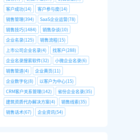
客户成功
(
14
)
客户参与度
(
14
)
销售管理
(
394
)
SaaS企业运营
(
78
)
销售技巧
(
1484
)
销售杂谈
(
10
)
企业名录
(
125
)
销售流程
(
15
)
上市公司企业名录
(
4
)
找客户
(
288
)
企业名录搜索软件
(
32
)
小微企业名录
(
6
)
销售管道
(
4
)
企业黄页
(
11
)
企业数字化
(
8
)
以客户为中心
(
15
)
CRM客户关系管理
(
142
)
省份企业名录
(
35
)
建筑资质代办解决方案
(
4
)
销售线索
(
35
)
销售话术
(
67
)
企业资讯
(
54
)