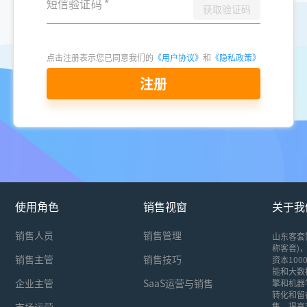
短信验证码
*
获取验证码
点击注册表示您已同意我们的
《用户协议》
和
《隐私政策》
注册
使用角色
销售视窗
关于我
销售人员
销售管理
山东客套
称客套)，
销售主管
销售技巧
资本10
能和大数
企业主管
SaaS运营与销售
擎和机器
转化和留
市场运营
售，提高