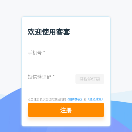
客户，销售人员就应该着重向他们强调商品的光泽是多么好。
当然，我们应该根据不同客户的特殊需要或特殊目的来灵活选
择强调的重点。
第五种方法：比长较短
欢迎使用客套
我们还可以通过比较的方法来整理自己的知识。比如，为了更
好地说明我们产品的长处和优势，我们可以将自己的产品同客
户所了解的其他产品相互比较。
手机号
*
第六种方法：寻找差异
我们可以通过相互之间的差异来整理自己的知识——这是同第
五种方法刚好相反的方法。
短信验证码
*
获取验证码
第七种方法：“名人名言”
我们还可以将所在公司的人与相关的知识和信息联系起来。比
点击注册表示您已同意我们的
《用户协议》
和
《隐私政策》
如，引用老板或者上司所说过的话。
注册
如果一个推销员没有对自己的知识进行各种各样的分类整理，
或者错误地以为他可以采用同一种运用知识的方法来面对所有
的客户，那么，他的工作将面临困境。销售艺术讲究以最小的