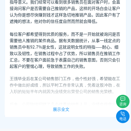
指导意义。我们经常可以看到很多销售员在面对客户时，会直
接询问客户是否需要自己推销的产品，这样的开场白会让客户
认为你是想尽快赚到钱才这样急切地推销产品，因此客户有了
遮掩的想法，他对你的信任度自然而然就会降低。
每位客户都希望得到优质的服务，而不是一开始就被询问是否
需要他人推销的某件商品。据有关数据统计，从事一线定点的
销售员中有92.7%是女性，这就说明女性的特指——耐心、细
致以及韧性，在销售过程中占了优势，所以销售员在推销工作
汇总，不要在客户面前急于表露自己的销售意图，否则只会引
起客户的警惕心理，导致销售工作的失败。
王强毕业后在某公司销售部门工作，他个性好强，希望能在工
作中做出好成绩，所以平时工作非常认真，凭着这股冲劲，在
入职的短短半年内就因为业绩突出荣登公司的销售光荣榜。
咨询
后来，公司陆续招聘了几个优秀的销售人员，业绩也很突出。
展示全文
这让王强有些紧迫感，他心里有些不服这些新同事，想要超过
他们。这样的想法无疑是非常积极的，但是表现在工作中，却
电话
让王强显得有些急躁，每次有顾客光临，他总是第一个冲上去
接待顾客，极力推销产品，希望顾客能够立刻签单，甚至有时