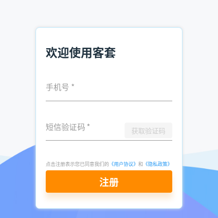
候他还会不停地催促顾客做决定，这样的做法无疑让顾客感到
厌恶，很快顾客就选择离开了。
王强看着自己的业绩越来越差，心里更加着急，在销售中更加
欢迎使用客套
忍不住一遍又一遍地催促顾客购买，如果顾客拒绝，他就会很
生气。慢慢地，王强开始变得脾气暴躁，有几次甚至和顾客吵
了起来，最后因为顾客的投诉太多，公司不得不让王强先回家
休息一段时间。
手机号
*
欲速则不达，王强的急于求成，致使他不仅没有提高业绩，反
而弄巧成拙，严重影响了工作。
短信验证码
*
获取验证码
在销售工作中，抱有急躁心理的销售人员不乏其人。很多销售
员工作时心急火燎，总是希望能够尽快和客户签单，一旦客户
迟疑一点，销售员就开始沉不住气，对客户一催再催，引起客
点击注册表示您已同意我们的
《用户协议》
和
《隐私政策》
户的反感。以这种态度对待客户是不正确的，也是不礼貌的。
注册
客户可能有着自己的考虑和安排，销售人员应该学会耐心等
待，给客户充足的考虑时间，不要一味地急于推销，不断催
促。这样做一方面是对客户的尊敬，另一方面也表现出自己的
稳重，同时也能避免在销售过程中出现不必要的错误。即使客