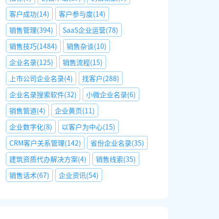
客户成功
(
14
)
客户参与度
(
14
)
销售管理
(
394
)
SaaS企业运营
(
78
)
销售技巧
(
1484
)
销售杂谈
(
10
)
企业名录
(
125
)
销售流程
(
15
)
上市公司企业名录
(
4
)
找客户
(
288
)
企业名录搜索软件
(
32
)
小微企业名录
(
6
)
销售管道
(
4
)
企业黄页
(
11
)
企业数字化
(
8
)
以客户为中心
(
15
)
CRM客户关系管理
(
142
)
省份企业名录
(
35
)
建筑资质代办解决方案
(
4
)
销售线索
(
35
)
销售话术
(
67
)
企业资讯
(
54
)