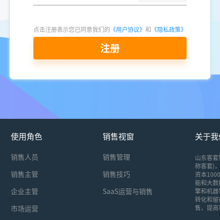
点击注册表示您已同意我们的
《用户协议》
和
《隐私政策》
注册
使用角色
销售视窗
关于我
销售人员
销售管理
山东客套
称客套)，
销售主管
销售技巧
资本10
能和大数
企业主管
SaaS运营与销售
擎和机器
转化和留
市场运营
售，提高