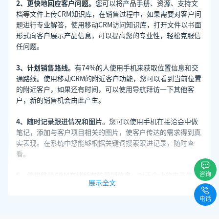
2、更快地回应客户问题。
您可以将产品手册、资源、支持文
档等文件上传CRM知识库，在销售过程中，如果需要对客户问
题进行专业解答，使用移动CRM访问知识库，打开文件以书面
形式向客户展示产品信息，可以提高您的专业性，轻松克服信
任问题。
3、计划销售路线。
有74%的人使用手机来获取位置信息和交
通路线。使用移动CRM的附近客户功能，您可以看到当前位置
的附近客户，如果还有时间，可以使用导航拜访一下其他客
户，新的销售机会由此产生。
4、随时记录跟进情况和图片。
您可以使用手机在接洽会中做
笔记，添加与客户项目相关的图片，使客户传达的需求得到真
实表现。在系统中您能够根据关键词搜索跟进记录，随时查
看。
咨询
5、使用移动CRM存储所有的营销信息。
对于企业的电子信息
展示全文
(视频、PPT、文档等)，云磁盘的使用往往受到下载速度的限
制，并在关键时刻推迟销售进度。使用移动CRM，您可以与团
电话
队分享企业信息，及时掌握最新的产品动态，以丰富的媒体形
式展示产品优势，使销售过程更加迷人。同时，使用数字营销