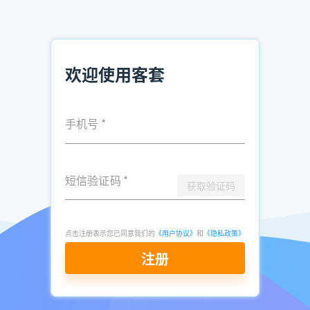
材料，您有足够的理由获得客户的微信ID和其他联系信息，以
便在未来进行销售跟进。
6、提高CRM的使用率。
如果一个公司只有在线CRM没有移动
欢迎使用客套
CRM，那CRM可能成为一种负担，经过一天的外出销售，员工
还需要使用电脑登录系统输入信息，既无法保证客户信息的准
确，也会遭到员工的抵触。使用移动CRM，销售团队在旅途中
也能够轻松管理客户信息，而不必非要打开笨重的电脑。
手机号
*
推荐阅读：
短信验证码
*
获取验证码
你不可忽略的crm软件系统的发展趋势
客户关系管理的重要性 CRM实施优势
点击注册表示您已同意我们的
《用户协议》
和
《隐私政策》
中小型企业需要配置什么样的CRM系统
注册