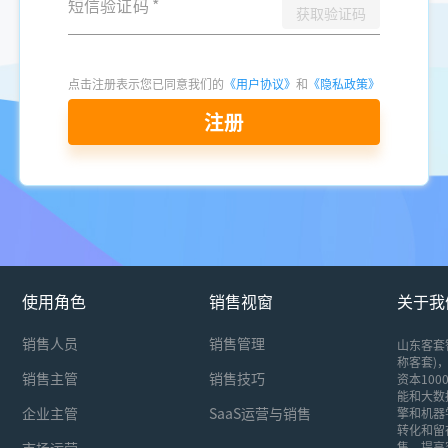
短信验证码
*
获取验证码
点击注册表示您已同意我们的
《用户协议》
和
《隐私政策》
注册
使用角色
销售视窗
关于我
销售人员
销售管理
山东客套
称客套)，
销售主管
销售技巧
资本10
能和大数
企业主管
SaaS运营与销售
擎和机器
转化和留
市场运营
售，提高