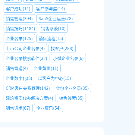
客户成功
(
14
)
客户参与度
(
14
)
销售管理
(
394
)
SaaS企业运营
(
78
)
销售技巧
(
1484
)
销售杂谈
(
10
)
企业名录
(
125
)
销售流程
(
15
)
上市公司企业名录
(
4
)
找客户
(
288
)
企业名录搜索软件
(
32
)
小微企业名录
(
6
)
销售管道
(
4
)
企业黄页
(
11
)
企业数字化
(
8
)
以客户为中心
(
15
)
CRM客户关系管理
(
142
)
省份企业名录
(
35
)
建筑资质代办解决方案
(
4
)
销售线索
(
35
)
销售话术
(
67
)
企业资讯
(
54
)