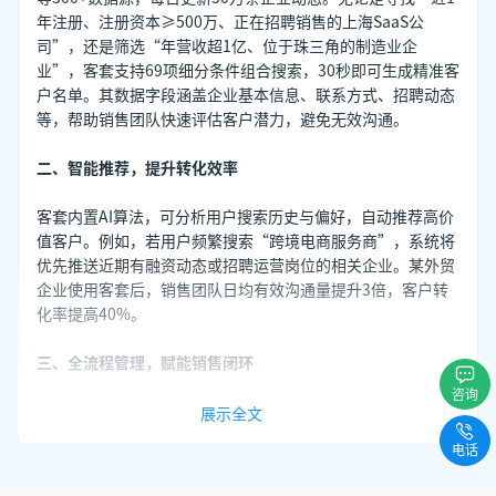
年注册、注册资本≥500万、正在招聘销售的上海SaaS公
司”，还是筛选“年营收超1亿、位于珠三角的制造业企
业”，客套支持69项细分条件组合搜索，30秒即可生成精准客
户名单。其数据字段涵盖企业基本信息、联系方式、招聘动态
等，帮助销售团队快速评估客户潜力，避免无效沟通。
二、智能推荐，提升转化效率
客套内置AI算法，可分析用户搜索历史与偏好，自动推荐高价
值客户。例如，若用户频繁搜索“跨境电商服务商”，系统将
优先推送近期有融资动态或招聘运营岗位的相关企业。某外贸
企业使用客套后，销售团队日均有效沟通量提升3倍，客户转
化率提高40%。
三、全流程管理，赋能销售闭环
咨询
客套不仅是一款获客工具，更是一个完整的销售管理平台。其
展示全文
内置CRM功能支持客户互动记录、销售流程跟踪，并提供客户
电话
画像、分群及趋势分析工具。销售团队可通过深度挖掘客户数
据，制定个性化跟进策略。例如，针对“高潜力但犹豫”的客