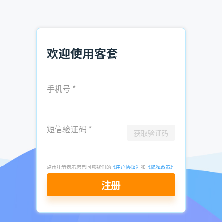
户，系统可自动推送行业案例与优惠活动，加速决策流程。
四、多端协同，灵活适配场景
客套支持手机APP、小程序及网页端同步使用，无论销售团队
欢迎使用客套
在办公室、展会现场还是出差途中，均可随时访问客户数据。
某连锁餐饮品牌通过客套小程序，在展会现场快速筛选周边3
公里内的潜在加盟商，当场签约5家门店，实现“展销一体
手机号
*
化”。
立即注册查询
短信验证码
*
获取验证码
结语：数字化获客，从“广撒网”到“精捕捞”
在客户获取成本日益攀升的今天，客套企业名录搜索软件
点击注册表示您已同意我们的
《用户协议》
和
《隐私政策》
以“数据驱动+智能决策”为核心，帮助销售团队摆脱低效劳
动，聚焦高价值客户。无论是初创企业快速冷启动，还是成熟
注册
企业拓展新市场，客套均能提供从线索获取到客户转化的全流
程支持。选择客套，让每一次沟通都成为成交的起点。