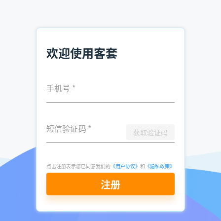
社交媒体渗透：通过LinkedIn、脉脉等职场平台，或行业社
群、论坛，以“内容价值输出”吸引目标客户主动联系。例
如：
发布行业报告、解决方案案例，在文末留“获取完整版请私信
欢迎使用客套
电话”。
参与行业话题讨论，通过专业观点建立信任后，自然过渡到需
手机号
*
求沟通。
老客户转介绍：设计“推荐有礼”机制，如“每推荐1个有效
客户，赠送100元话费”，利用现有客户社交圈低成本获客。
短信验证码
*
获取验证码
二、技术工具赋能：客套企业名录搜索软件的核心价值
点击注册表示您已同意我们的
《用户协议》
和
《隐私政策》
传统渠道虽有效，但存在覆盖范围有限、效率低下、数据精准
度不足等痛点。客套企业名录搜索软件通过全网数据整合+智
注册
能筛选技术，为销售团队提供“精准、高效、合规”的获客解
决方案。