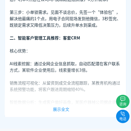
第三步：小单锁需求。见面不谈总价，先签一个“体验包”，
解决他最痛的1个点，用电子合同现场发到他微信，3秒签完、
既锁定需求又降低决策压力，后续升单水到渠成。
二、智能客户管理工具推荐：客套CRM
核心优势：
AI线索挖掘：通过全网企业信息抓取，自动匹配潜在客户联系
方式，某软件企业使用后，线索量增长3倍。
销售流程可视化：从留资到成交全流程跟踪，某教育机构通过
系统预警功能，将客户跟进周期缩短40%。
智能数据分析：生成客户偏好画像，某医疗器械公司据此调整
咨询
话术后，签单率提升25%。
展示全文
电话
立即注册查询