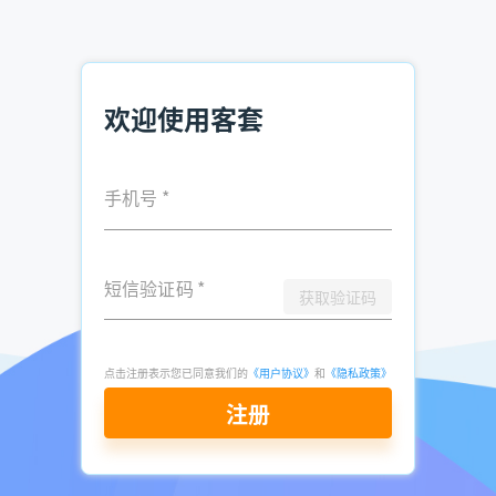
实战案例：
某贸易公司使用客套CRM后，业务员每日有效客户接触量从15
个提升至40个，3个月内销售额增长120%。
欢迎使用客套
在数字化销售时代，业务员需善用智能工具提升效率，同时掌
握人性化的沟通技巧。客套CRM等工具可解决线索管理难题，
而场景化签单技巧则能突破客户心理防线。建议业务员每日留
手机号
*
出1小时学习工具操作，并定期参与签单技巧培训，实现业绩
倍增。
短信验证码
*
获取验证码
推荐阅读：
企业电话查询方法 市面高效软件推荐
点击注册表示您已同意我们的
《用户协议》
和
《隐私政策》
电销精准客户资源在哪买 电销找客户资源
注册
销售如何获取电话资料 企业资料查找