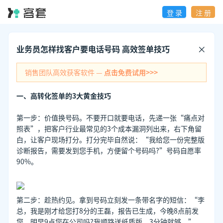
登 录
注 册
业务员怎样找客户要电话号码 高效签单技巧
销售团队高效获客软件 —
点击免费试用>>>
一、高转化签单的3大黄金技巧
第一步：价值换号码。不要开口就要电话，先递一张“痛点对
照表”，把客户行业最常见的3个成本漏洞列出来，右下角留
白，让客户现场打分。打分完毕自然说：“我给您一份完整版
诊断报告，需要发到您手机，方便留个号码吗?”号码自愿率
90%。
第二步：趁热约见。拿到号码立刻发一条带名字的短信：“李
总，我是刚才给您打8分的王磊，报告已生成，今晚8点前发
您，明早9点您在公司吗?我顺路送纸质版，3分钟就够。”