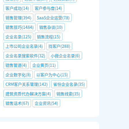
客户成功
(
14
)
客户参与度
(
14
)
销售管理
(
394
)
SaaS企业运营
(
78
)
销售技巧
(
1484
)
销售杂谈
(
10
)
企业名录
(
125
)
销售流程
(
15
)
上市公司企业名录
(
4
)
找客户
(
288
)
企业名录搜索软件
(
32
)
小微企业名录
(
6
)
销售管道
(
4
)
企业黄页
(
11
)
企业数字化
(
8
)
以客户为中心
(
15
)
CRM客户关系管理
(
142
)
省份企业名录
(
35
)
建筑资质代办解决方案
(
4
)
销售线索
(
35
)
销售话术
(
67
)
企业资讯
(
54
)