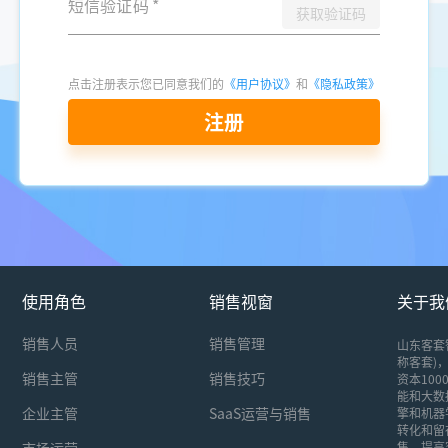
短信验证码
*
获取验证码
点击注册表示您已同意我们的
《用户协议》
和
《隐私政策》
注册
使用角色
销售视窗
关于我
销售人员
销售管理
山东客套
称客套)，
销售主管
销售技巧
资本10
能和大数
企业主管
SaaS运营与销售
擎和机器
转化和留
市场运营
售，提高