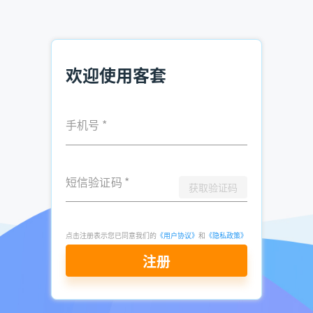
销售线索和销售意向管理往往涉及多个部门和人员的协作，如
市场部、销售部、客服部等。信息传递不及时、不准确容易导
致工作衔接不畅，影响销售效率。客套系统能否提供便捷的团
队协作功能，实现各部门之间的信息实时共享和沟通，确保销
售流程的顺畅进行?同时，随着数据的重要性日益凸显，数据
欢迎使用客套
安全问题也不容忽视。客套系统是否具备严格的数据加密和访
问控制机制，保障企业销售数据的安全性和隐私性，防止数据
泄露和滥用?
手机号
*
立即注册查询
一套功能强大、智能高效的客套系统对于解决销售线索和销售
短信验证码
*
获取验证码
意向管理中的问题具有至关重要的作用。它可以帮助企业提高
线索质量、准确判断意向、优化跟进策略、加强团队协作、保
障数据安全，从而提升整体销售业绩，在激烈的市场竞争中立
点击注册表示您已同意我们的
《用户协议》
和
《隐私政策》
于不败之地。
注册
推荐阅读：