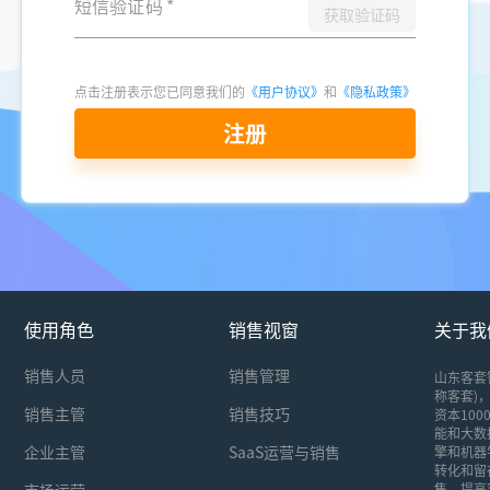
短信验证码
*
获取验证码
点击注册表示您已同意我们的
《用户协议》
和
《隐私政策》
注册
使用角色
销售视窗
关于我
销售人员
销售管理
山东客套
称客套)，
销售主管
销售技巧
资本10
能和大数
企业主管
SaaS运营与销售
擎和机器
转化和留
市场运营
售，提高