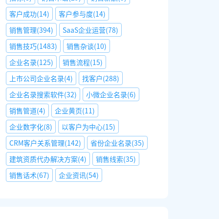
客户成功
(
14
)
客户参与度
(
14
)
销售管理
(
394
)
SaaS企业运营
(
78
)
销售技巧
(
1483
)
销售杂谈
(
10
)
企业名录
(
125
)
销售流程
(
15
)
上市公司企业名录
(
4
)
找客户
(
288
)
企业名录搜索软件
(
32
)
小微企业名录
(
6
)
销售管道
(
4
)
企业黄页
(
11
)
企业数字化
(
8
)
以客户为中心
(
15
)
CRM客户关系管理
(
142
)
省份企业名录
(
35
)
建筑资质代办解决方案
(
4
)
销售线索
(
35
)
销售话术
(
67
)
企业资讯
(
54
)