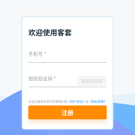
二、客户开发效率提升：客套企业名录搜索软件的三大核心价
值
亿级数据中枢，精准定位目标客户
欢迎使用客套
客套整合3亿+企业数据库，支持行业、地域、规模、注册时间
等20+维度组合筛选。例如，销售SaaS软件的销售人员可快速
锁定“制造业+年营收1-5亿+位于长三角”的潜在客户，效率
手机号
*
较传统方法提升80%。
智能推荐系统，动态更新客户画像
短信验证码
*
获取验证码
基于AI算法，客套能自动推荐高匹配度客户。某医疗器械销售
团队使用后，新客开发周期从14天缩短至3天，客户成交率提
升35%。
点击注册表示您已同意我们的
《用户协议》
和
《隐私政策》
注册
全渠道触达支持，无缝衔接营销闭环
软件内置空号检测功能，过滤无效号码;支持一键导出至CRM
系统，并对接邮件、短信营销工具。某教育机构通过客套获取