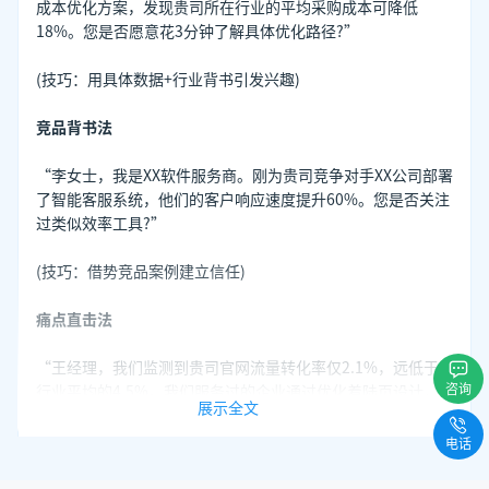
成本优化方案，发现贵司所在行业的平均采购成本可降低
18%。您是否愿意花3分钟了解具体优化路径?”
(技巧：用具体数据+行业背书引发兴趣)
竞品背书法
“李女士，我是XX软件服务商。刚为贵司竞争对手XX公司部署
了智能客服系统，他们的客户响应速度提升60%。您是否关注
过类似效率工具?”
(技巧：借势竞品案例建立信任)
痛点直击法
“王经理，我们监测到贵司官网流量转化率仅2.1%，远低于
咨询
行业平均的4.5%。我们服务过的企业通过优化着陆页设计，
展示全文
转化率普遍提升2-3倍。您是否需要一份免费诊断报告?”
电话
(技巧：用数据对比制造紧迫感)