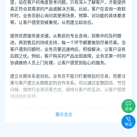
望，站在客户的角度思考问题。只有深入了解客户，才能提供
真正符合其需求的产品或解决方案。比如，客户在咨询一款软
件时，业务员耐心询问其使用场景、预算、对功能的具体要求
等，让客户感受到被重视，从而建立起信任。
提供优质服务是关键。从售前的专业咨询，到售中的及时跟
进，再到售后的持续支持，每一个环节都要做到尽善尽美。当
客户遇到问题时，业务员要迅速响应，积极解决，让客户没有
后顾之忧。例如，客户购买的产品出现故障，业务员第一时间
协调维修人员上门处理，让客户感受到贴心的服务。
建立长期关系是目标。业务员不能只盯着眼前的交易，而要注
重与客户建立长期稳定的合作关系。可以通过定期回访、节日
问候、提供行业资讯等方式，保持与客户的互动，让客户感受
到持续的关怀。
咨询
业务员不应以强势姿态对待客户，而应以真诚为笔、服务为
展示全文
墨，书写与客户合作的美好篇章，这样才能真正留住客户，实
现销售的可持续发展。
电话