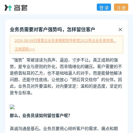
登 录
注 册
业务员需要对客户强势吗，怎样留住客户
2026-08-08日
客套企业名录搜索软件新增
2912
条企业名录资源，
注册提取>>>
“强势”常被误读为高声、逼迫、寸步不让。真正成熟的强
势，是专业与原则的外化，而非情绪化的碾压。客户需要的不
是俯首帖耳的乙方，也不是咄咄逼人的对手，而是能替他解决
问题、还能守住底线、让他放心“把后背交给你”的伙伴。因
此，业务员对外要温和，对内要坚定：温和的是态度，坚定的
是专业标准。
那么，业务员该如何留住客户呢?
真诚沟通是基石。业务员要用心倾听客户的需求、痛点和期