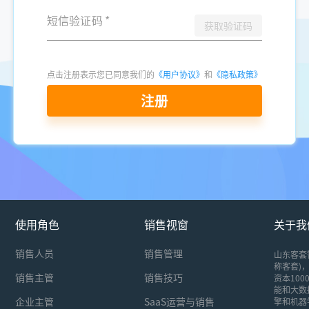
短信验证码
*
获取验证码
点击注册表示您已同意我们的
《用户协议》
和
《隐私政策》
注册
使用角色
销售视窗
关于我
销售人员
销售管理
山东客套
称客套)，
销售主管
销售技巧
资本10
能和大数
企业主管
SaaS运营与销售
擎和机器