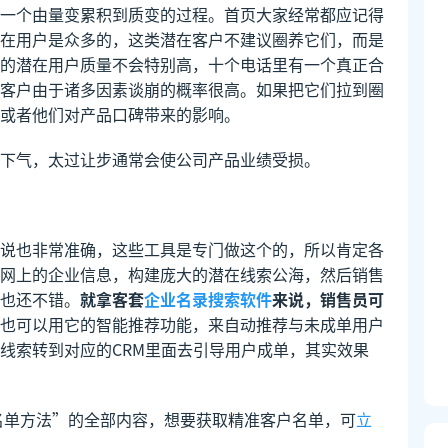
一个由量变累积到质变的过程。首页大家经常都应记得
在用户是众多的，这类潜在客户不建议圈养它们，而是
的潜在用户质量不会特别高，十个电话里有一个真正合
客户由于诸多因素谈崩的概率很高。如果把它们拉到圈
或者他们对产品口碑带来的影响。
下气，太过让步通常会使公司产品业绩受损。
说也非常准确，这些工具是专门做这个的，所以肯定各
网上的企业信息，构建庞大的潜在线索公海，然后销售
也还不错。
就拿客套
企业名录搜索软件
来说，销售员可
也可以用它的智能推荐功能，来自动推荐与未成单用户
线索转到对应的CRM里面去引导用户成单，其实效果
名单方法”的全部内容，想要获取精准客户名单，可
立