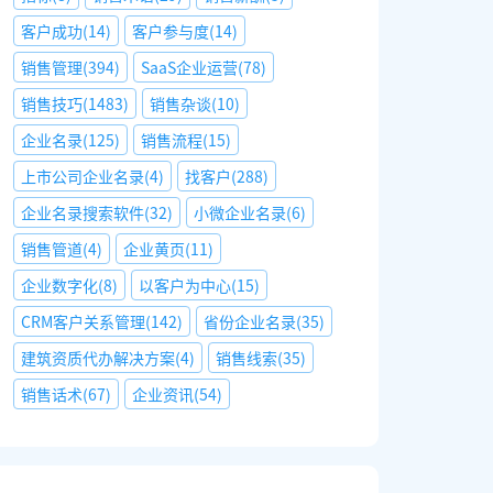
客户成功
(
14
)
客户参与度
(
14
)
销售管理
(
394
)
SaaS企业运营
(
78
)
销售技巧
(
1483
)
销售杂谈
(
10
)
企业名录
(
125
)
销售流程
(
15
)
上市公司企业名录
(
4
)
找客户
(
288
)
企业名录搜索软件
(
32
)
小微企业名录
(
6
)
销售管道
(
4
)
企业黄页
(
11
)
企业数字化
(
8
)
以客户为中心
(
15
)
CRM客户关系管理
(
142
)
省份企业名录
(
35
)
建筑资质代办解决方案
(
4
)
销售线索
(
35
)
销售话术
(
67
)
企业资讯
(
54
)