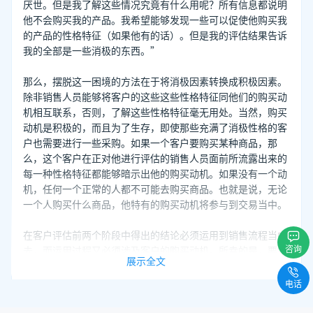
厌世。但是我了解这些情况究竟有什么用呢？所有信息都说明
他不会购买我的产品。我希望能够发现一些可以促使他购买我
的产品的性格特征（如果他有的话）。但是我的评估结果告诉
我的全部是一些消极的东西。”
那么，摆脱这一困境的方法在于将消极因素转换成积极因素。
除非销售人员能够将客户的这些这些性格特征同他们的购买动
机相互联系，否则，了解这些性格特征毫无用处。当然，购买
动机是积极的，而且为了生存，即使那些充满了消极性格的客
户也需要进行一些采购。如果一个客户要购买某种商品，那
么，这个客户在正对他进行评估的销售人员面前所流露出来的
每一种性格特征都能够暗示出他的购买动机。如果没有一个动
机，任何一个正常的人都不可能去购买商品。也就是说，无论
一个人购买什么商品，他特有的购买动机将参与到交易当中。
在客户评估前两个阶段中得出的结论必须运用到销售流程当中
咨询
去，而运用过程又必须涉及客户的购买动机。所幸的是，要解
展示全文
决运用问题并不需要对购买动机进行复杂的阐释。大体上说，
总共只有四大类主要的购买动机。不过在每一类的下面又各有
电话
一些分支，这些分支几乎覆盖了销售人员所能够遇到的所有情
况。