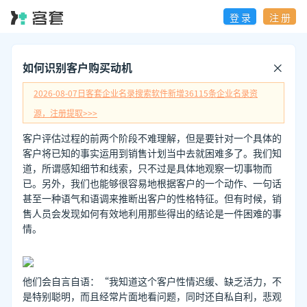
登 录
注 册
如何识别客户购买动机
2026-08-07日
客套企业名录搜索软件新增
36115
条企业名录资
源，注册提取>>>
客户评估过程的前两个阶段不难理解，但是要针对一个具体的
客户将已知的事实运用到销售计划当中去就困难多了。我们知
道，所谓感知细节和线索，只不过是具体地观察一切事物而
已。另外，我们也能够很容易地根据客户的一个动作、一句话
甚至一种语气和语调来推断出客户的性格特征。但有时候，销
售人员会发现如何有效地利用那些得出的结论是一件困难的事
情。
他们会自言自语：“我知道这个客户性情迟缓、缺乏活力，不
是特别聪明，而且经常片面地看问题，同时还自私自利，悲观