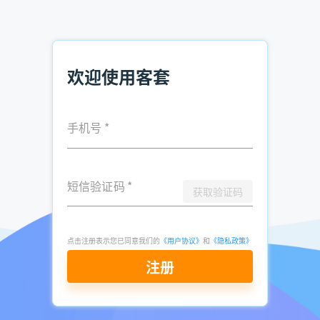
下面我们列出这四大类主要的购买动机以及各自所包含的分支
动机。这些动机将能够满足一般的销售人员的工作需要。让我
们对它们进行逐一的研究：
欢迎使用客套
1.与商业有关的购买动机
a.为了个人利益
手机号
*
b.为了增强影响力
短信验证码
*
c.为了个人利益之上的公司利益
获取验证码
d.为了节省时间
点击注册表示您已同意我们的
《用户协议》
和
《隐私政策》
2.与经济有关的购买动机
注册
a.为了赚钱
b.为了省钱