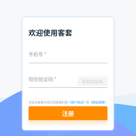
方法和技术，企业通过提高产品性能，增强客户服务，提高客
户交互价值和客户满意度，与客户建立起长期、稳定、相互信
任的密切关系，从而为企业吸引新客户，维系老客户，提高效
益和竞争优势。
欢迎使用客套
IBM对客户关系管理的定义包括两个层面：第一个层面，企业
实施客户关系管理的目的是通过一系列的技术手段了解客户目
前的需求和潜在的需求，适时地为客户提供产品和服务；第二
手机号
*
个层面，企业要整合各方面的信息，使企业对某一个客户的了
解达到完整性和一致性。也就是说，企业内部相关部门实时地
输入、共享、查询、处理和更新这些信息，并且对客户信息进
短信验证码
*
行分析和挖掘，分析客户的所有行为，预测客户下一步对产品
获取验证码
和服务的需求，根据客户的需求进行一对一的个性化服务。
IBM还把客户关系管理分为三类：关系管理、接入管理和
流程
点击注册表示您已同意我们的
《用户协议》
和
《隐私政策》
管理
，涉及企业识别、挑选、获取、保持和发展客户的整个商
注册
业过程。关系管理是与销售、服务、支持和市场相关的业务流
程的自动化历程管理，利用数据挖掘技术或数据库分析客户行
为、期望、需要、历史，并具有全面的客户观念和客户忠诚度
衡量标准和条件。接入管理主要是用来管理客户和企业进行交