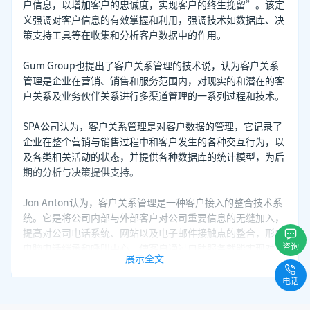
户信息，以增加客户的忠诚度，实现客户的终生挽留”。该定
义强调对客户信息的有效掌握和利用，强调技术如数据库、决
策支持工具等在收集和分析客户数据中的作用。
Gum Group也提出了客户关系管理的技术说，认为客户关系
管理是企业在营销、销售和服务范围内，对现实的和潜在的客
户关系及业务伙伴关系进行多渠道管理的一系列过程和技术。
SPA公司认为，客户关系管理是对客户数据的管理，它记录了
企业在整个营销与销售过程中和客户发生的各种交互行为，以
及各类相关活动的状态，并提供各种数据库的统计模型，为后
期的分析与决策提供支持。
Jon Anton认为，客户关系管理是一种客户接入的整合技术系
统。它是将公司内部与外部客户对公司重要信息的无缝加入，
提高对公司电话系统、网站以及电子邮件接触点的整合，形成
咨询
电脑电话继承和呼叫中心，使客户通过自助服务就能实现对重
展示全文
要产品购买的目的，最终提高客户忠诚度、客户价值和客户利
润率。
电话
IBM公司认为，客户关系管理是企业用来管理客户关系的一套