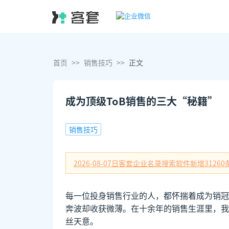
首页
>>
销售技巧
>>
正文
成为顶级ToB销售的三大“秘籍”
销售技巧
2026-08-07日
客套企业名录搜索软件新增
31260
每一位投身销售行业的人，都怀揣着成为销冠
奔波却收获微薄。在十余年的销售生涯里，我
丝天意。