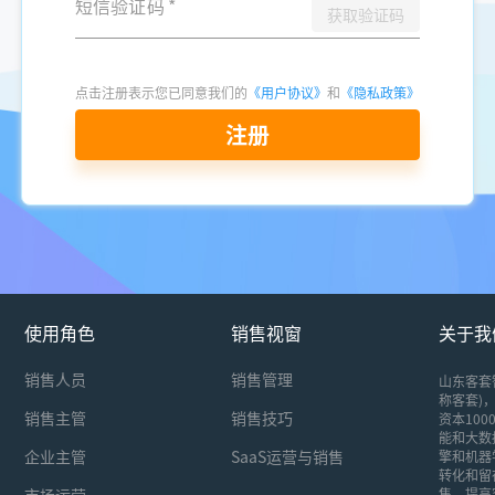
短信验证码
*
获取验证码
点击注册表示您已同意我们的
《用户协议》
和
《隐私政策》
注册
使用角色
销售视窗
关于我
销售人员
销售管理
山东客套
称客套)，
销售主管
销售技巧
资本10
能和大数
企业主管
SaaS运营与销售
擎和机器
转化和留
市场运营
售，提高