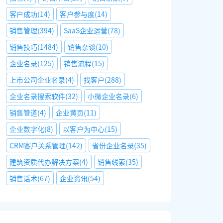
客户成功
(
14
)
客户参与度
(
14
)
销售管理
(
394
)
SaaS企业运营
(
78
)
销售技巧
(
1484
)
销售杂谈
(
10
)
企业名录
(
125
)
销售流程
(
15
)
上市公司企业名录
(
4
)
找客户
(
288
)
企业名录搜索软件
(
32
)
小微企业名录
(
6
)
销售管道
(
4
)
企业黄页
(
11
)
企业数字化
(
8
)
以客户为中心
(
15
)
CRM客户关系管理
(
142
)
省份企业名录
(
35
)
建筑资质代办解决方案
(
4
)
销售线索
(
35
)
销售话术
(
67
)
企业资讯
(
54
)