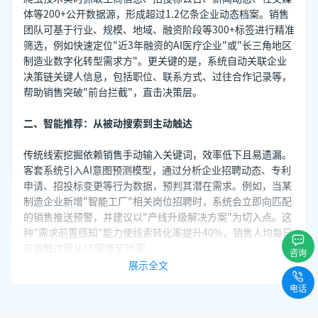
体等200+公开数据源，形成超过1.2亿条企业动态档案。销售
团队可基于行业、规模、地域、融资阶段等300+标签进行精准
筛选，例如快速定位"近3年融资的AI医疗企业"或"长三角地区
制造业数字化转型需求方"。更关键的是，系统自动关联企业
决策链关键人信息，包括职位、联系方式、过往合作记录等，
帮助销售突破"前台拦截"，直击决策层。
二、智能推荐：从被动搜索到主动触达
传统线索挖掘依赖销售手动输入关键词，效率低下且易遗漏。
客套系统引入AI意图预测模型，通过分析企业招聘动态、专利
申请、招投标变更等行为数据，预判其潜在需求。例如，当某
制造企业新增"智能工厂"相关岗位招聘时，系统会立即向匹配
的销售推送预警，并建议以"产线升级解决方案"为切入点。这
种"需求前置感知"能力使线索转化率提升40%，销售人均每日
有效触达量从15家增至35家。
咨询
展示全文
三、流程闭环：从线索到订单的全周期管理
电话
客套系统不仅提供线索，更构建了完整的转化生态。销售可通