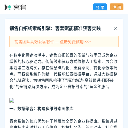
登 录
注 册
销售自拓线索新引擎：客套赋能精准获客实践
销售团队高效获客软件 —
点击免费试用>>>
在数字化营销浪潮中，销售自拓线索的质量与效率已成为企业
增长的核心驱动力。传统线索获取方式依赖人工搜索、展会收
集或第三方购买，存在信息碎片化、重复率高、转化率低等痛
点。而客套系统作为新一代智能线索挖掘平台，通过大数据整
合与AI算法，为销售团队构建了"精准触达-高效跟进-闭环转
化"的全链路解决方案，成为企业自拓线索的"黄金矿脉"。
一、数据聚合：构建多维线索画像库
客套系统的核心优势在于其覆盖全网的企业数据库。系统通过
爬虫技术实时抓取工商信息、招投标公告、新闻动态、社交媒