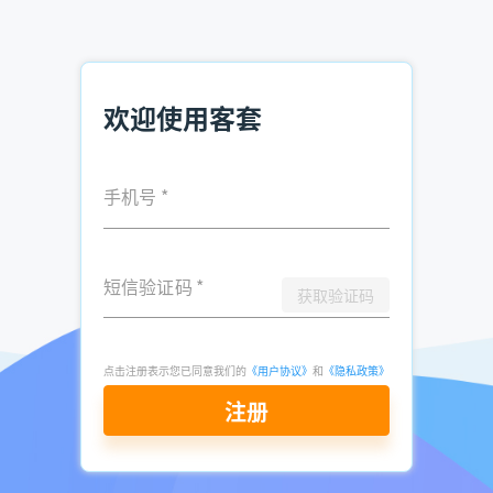
过系统内置的CRM模块记录每一次沟通细节，系统自动生成客
户画像更新建议。例如，若客户多次询问"实施周期"，系统会
提示销售补充案例数据并推送标准化话术。此外，平台与邮
件、短信、企业微信等工具深度集成，支持自动化跟进流程设
计。某软件企业使用后，线索首次响应时间缩短至8分钟，商
欢迎使用客套
机转化周期平均缩短22天。
四、实战案例：某工业机器人企业的增长突围
手机号
*
某头部工业机器人厂商面临传统渠道饱和困境，通过客套系统
定位到"新能源汽车产业链新晋供应商"这一细分市场。系统推
荐了327家潜在客户，其中68家处于产线建设期。销售团队结
短信验证码
*
获取验证码
合系统提供的"竞品分析报告"和"技术参数对比工具"，在3个
月内签约17家客户，贡献营收超8000万元。更值得关注的
是，系统沉淀的客户互动数据反向优化了产品路线图，推动企
点击注册表示您已同意我们的
《用户协议》
和
《隐私政策》
业推出轻量化协作机器人新品类。
注册
立即注册查询
在流量成本持续攀升的今天，客套系统通过技术赋能重新定义