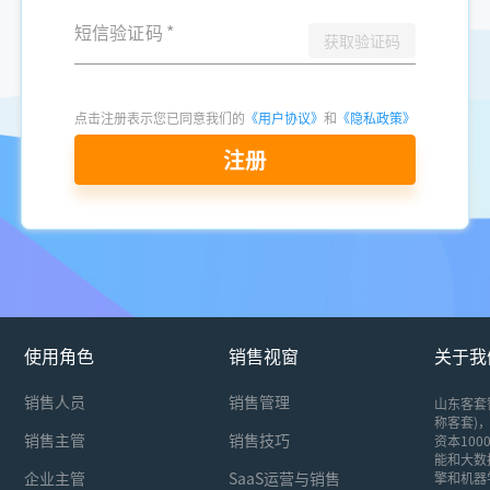
短信验证码
*
获取验证码
点击注册表示您已同意我们的
《用户协议》
和
《隐私政策》
注册
使用角色
销售视窗
关于我
销售人员
销售管理
山东客套
称客套)，
销售主管
销售技巧
资本10
能和大数
企业主管
SaaS运营与销售
擎和机器