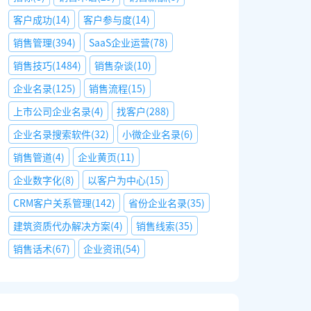
客户成功
(
14
)
客户参与度
(
14
)
销售管理
(
394
)
SaaS企业运营
(
78
)
销售技巧
(
1484
)
销售杂谈
(
10
)
企业名录
(
125
)
销售流程
(
15
)
上市公司企业名录
(
4
)
找客户
(
288
)
企业名录搜索软件
(
32
)
小微企业名录
(
6
)
销售管道
(
4
)
企业黄页
(
11
)
企业数字化
(
8
)
以客户为中心
(
15
)
CRM客户关系管理
(
142
)
省份企业名录
(
35
)
建筑资质代办解决方案
(
4
)
销售线索
(
35
)
销售话术
(
67
)
企业资讯
(
54
)