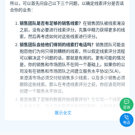
所以，可以首先问自己以下三个问题，以确定线索评分是否适
合你的业务：
销售团队是否有足够的销售线索？
在销售团队被线索淹没
之前，没有必要进行线索评分。先集中精力获得更多的线
索，然后再考虑如何对这些线索进行评分。
销售团队会给他们得到的线索打电话吗？
销售团队可能会
抱怨他们为何只得到糟糕的线索，所以假定线索评分流程
可以解决这个问题的话，那就是有用的。更有可能的情况
是，你的销售和市场团队不在同一个基础上。如果你的公
司没有在销售和市场团队之间建立服务水平协议(SLA)，
来澄清市场必须交付给销售多少线索，以及多少销售必须
跟踪这些线索。那么在考虑线索评分之前，你应该花时间
创建一个服务水平协议。
是否收集了足够的数据开始线索评分？
在实现一个线索评
分系统之前，你必须收集两种类型的数据：从转换表单捕
咨询
获的线索画像统计信息，和从你使用的分析软件收集的用
展示全文
户行为数据(线索情报)。
电话
如果你对这三个问题的回答是肯定的，那么你的企业将会从线