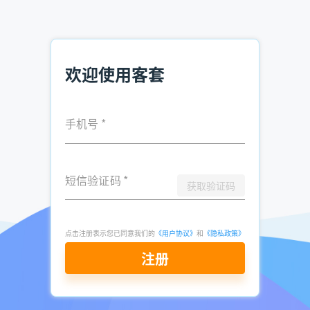
索评分系统中受益。
这个线索适合你的业务吗?
有时这并不是一定的。如果不合适的话，你就不可能做大量的
欢迎使用客套
培育工作，来迫使线索转化。 这就是为什么市场工作应该始终
围绕着你的理想客户画像（ideal buyer persona）来展开——
这样，你就可以尽最大努力只吸引适合你的潜在客户。
手机号
*
要确定一个线索是否适合，是否值得追求，你可以参考以下数
据:
一般统计特征
——潜在客户的职位头衔、年薪、工作地
短信验证码
*
获取验证码
点、工作年限等。
公司特征
——公司的名称、规模、地点、年收入等。
预算、负责人、需求、时间(BANT)
——这个潜在客户能
点击注册表示您已同意我们的
《用户协议》
和
《隐私政策》
负担起你的产品吗？他们是组织中的关键决策者吗？他们
注册
需要你的产品或服务吗？他们实施的时间范围是什么？
你可以通过表单、电子邮件订阅和一个快速的谷歌搜索，来收
集这些信息。