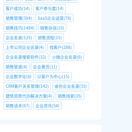
客户成功
(
14
)
客户参与度
(
14
)
销售管理
(
394
)
SaaS企业运营
(
78
)
销售技巧
(
1484
)
销售杂谈
(
10
)
企业名录
(
125
)
销售流程
(
15
)
上市公司企业名录
(
4
)
找客户
(
288
)
企业名录搜索软件
(
32
)
小微企业名录
(
6
)
销售管道
(
4
)
企业黄页
(
11
)
企业数字化
(
8
)
以客户为中心
(
15
)
CRM客户关系管理
(
142
)
省份企业名录
(
35
)
建筑资质代办解决方案
(
4
)
销售线索
(
35
)
销售话术
(
67
)
企业资讯
(
54
)