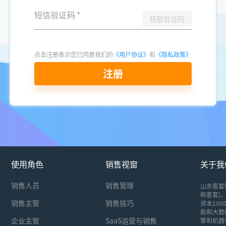
短信验证码
*
获取验证码
点击注册表示您已同意我们的
《用户协议》
和
《隐私政策》
注册
使用角色
销售视窗
关于我
销售人员
销售管理
山东客套
称客套)，
销售主管
销售技巧
资本10
能和大数
企业主管
SaaS运营与销售
擎和机器