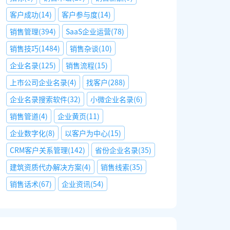
客户成功
(
14
)
客户参与度
(
14
)
销售管理
(
394
)
SaaS企业运营
(
78
)
销售技巧
(
1484
)
销售杂谈
(
10
)
企业名录
(
125
)
销售流程
(
15
)
上市公司企业名录
(
4
)
找客户
(
288
)
企业名录搜索软件
(
32
)
小微企业名录
(
6
)
销售管道
(
4
)
企业黄页
(
11
)
企业数字化
(
8
)
以客户为中心
(
15
)
CRM客户关系管理
(
142
)
省份企业名录
(
35
)
建筑资质代办解决方案
(
4
)
销售线索
(
35
)
销售话术
(
67
)
企业资讯
(
54
)