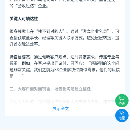
的“营收过亿”企业。
关键人可触达性
很多线索卡在“找不到对的人”。通过“客套企业名录”，可
直接获取董事长、经理等关键人联系方式，避免层层转接，提
升首次触达效率。
持自信姿态，通过倾听客户观点、适时肯定需求，传递专业与
尊重。例如，在客户提出异议时，可回应：“您提到的这个问
题非常关键，我们之前为XX企业解决过类似需求，他们的反馈
是……”
二、大客户面对面销售：场景化沟通建立信任
面对大客户时，销售需通过场景化沟通展现专业度，建立长期
咨询
合作关系。客套企业名录提供的企业背景信息(如业务范围、
展示全文
近期动态)可成为沟通的切入点。
电话
需求洞察与差异化方案