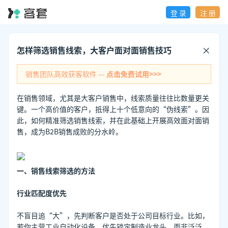
登 录
注 册
怎样筛选销售线索，大客户面对面销售技巧
销售团队高效获客软件 —
点击免费试用>>>
在销售领域，尤其是大客户销售中，线索质量往往比数量更关
键。一个高价值的客户，抵得上十个低意向的“伪线索”。因
此，如何精准筛选销售线索，并在此基础上开展高效面对面销
售，成为B2B销售成败的分水岭。
一、销售线索筛选的方法
行业匹配度优先
不盲目追“大”，先判断客户是否处于公司目标行业。比如，
若你主营工业自动化设备，优先锁定制造业龙头，而非泛泛