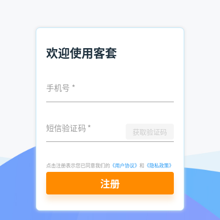
提前通过客套企业名录分析客户业务痛点(如供应链效率、技
术升级需求)，结合SPIN顾问式销售法，设计针对性解决方
案。例如，针对制造业客户，可强调产品如何优化生产流程、
降低成本。
欢迎使用客套
双赢沟通策略
手机号
*
大客户注重长期价值，销售需避免“压价式”谈判，转而强调
合作带来的综合收益(如技术赋能、品牌背书)。例如，可提
出“通过我们的解决方案，您可提升20%的生产效率，同时获
得行业头部企业的合作案例”。
短信验证码
*
获取验证码
非语言沟通与关系维护
点击注册表示您已同意我们的
《用户协议》
和
《隐私政策》
面对面沟通中，肢体语言、语气节奏等非语言信号占比超
70%。销售需保持自信姿态，通过倾听客户观点、适时肯定需
注册
求，传递专业与尊重。例如，在客户提出异议时，可回
应：“您提到的这个问题非常关键，我们之前为XX企业解决过
类似需求，他们的反馈是……”