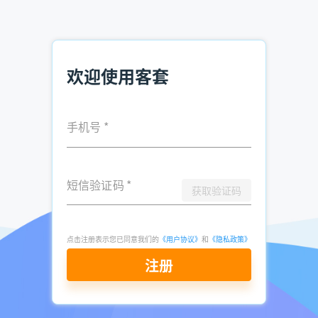
商，显著缩短决策周期。
第五步：持续跟进与优化
欢迎使用客套
电话销售并非一蹴而就，而是需要持续跟进和优化的过程。销
售人员应定期回访客户，了解其使用体验和反馈意见，及时调
整销售策略和服务方案。同时可以结合客套系统，每日更新
2000+企业关键人联系方式，支持按“融资动态/招聘信息/技
手机号
*
术栈”组合筛选，让电话销售第一步就赢在起跑线。
短信验证码
*
获取验证码
推荐阅读：
企业电话查询方法 市面高效软件推荐
点击注册表示您已同意我们的
《用户协议》
和
《隐私政策》
电销精准客户资源在哪买 电销找客户资源
注册
销售如何获取电话资料 企业资料查找