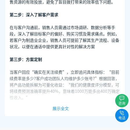
售资源的有效投放，避免了盲目拨打带来的效率低下问题。
第二步：深入了解客户需求
在与客户沟通前，销售人员需通过市场调研、数据分析等手
段，深入了解目标客户的偏好、购买习惯及需求痛点。例如，
若客户为制造业企业，销售人员可提前了解其生产流程、设备
状况，以便在通话中提供更具针对性的解决方案
第三步：方案定制
当客户回应“确实在关注续费”，立即追问具体指标：“目前
续费率是多少?客户成功团队人均维护多少账号?”根据回答，
将产品功能拆解为可量化收益：“我们的健康度评分模型，可
将续费预测准确率提升40%，意味着1000万能多出400万确定
性收入。”
咨询
展示全文
第四步：风险共担——“让客户看到失败成本”。B2B决策怕
担责，需主动消除风险：“如果3个月后续费率提升未达5%，
电话
我们退还全年服务费，并免费提供行业标杆企业的客户成功流
程模板。”此类对赌条款，将采购风险从客户方转移至供应