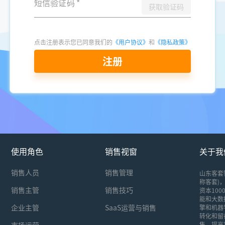
短信验证码
*
获取验证码
点击注册表示您已同意我们的
《用户协议》
和
《隐私政策》
注册
使用角色
销售视窗
关于我
销售人员
销售管理
山东客套
称客套)，
销售主管
销售技巧
资本10
能和大数
企业主管
SaaS运营与销售
擎和机器
转化和留
市场运营
售，提高