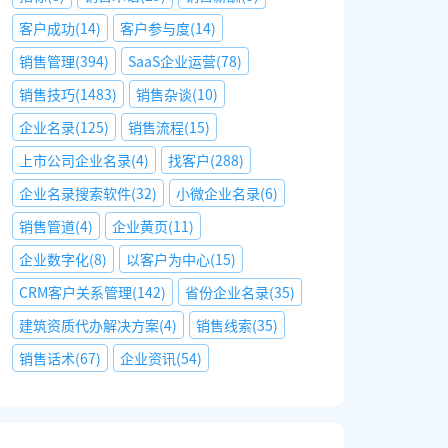
客户成功
(
14
)
客户参与度
(
14
)
销售管理
(
394
)
SaaS企业运营
(
78
)
销售技巧
(
1483
)
销售杂谈
(
10
)
企业名录
(
125
)
销售流程
(
15
)
上市公司企业名录
(
4
)
找客户
(
288
)
企业名录搜索软件
(
32
)
小微企业名录
(
6
)
销售管道
(
4
)
企业黄页
(
11
)
企业数字化
(
8
)
以客户为中心
(
15
)
CRM客户关系管理
(
142
)
省份企业名录
(
35
)
建筑资质代办解决方案
(
4
)
销售线索
(
35
)
销售话术
(
67
)
企业资讯
(
54
)