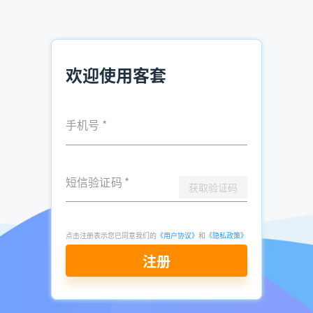
圈、短视频等方式，把客户都引入到自己企业的私域客服号
里，让线上营销员进行负责，这样通过私域里的朋友圈去反复
触达他的客户群，其效果有了显著的提升，使中小企业在线上
更高效的获客+变现!
欢迎使用客套
三、借助工具稳健成长
通过客套企业名录搜索软件，可根据企业目标客户画像，客户
手机号
*
需求进行筛选，快速筛选出符合业务需要的客户线索。同时系
统对客户多个联系方式均会标示号码来源、活跃度与风险，销
售可优先联系优质号码，有效提高接通率。
短信验证码
*
获取验证码
通常销售每天打完电话后，都会在表格记录跟进，在数据整理
上花费较大精力。客套对接融合CRM，助人工智能与大数据技
术，销售可以边沟通，边记录跟进情况，还有强大的通话记录
点击注册表示您已同意我们的
《用户协议》
和
《隐私政策》
录音保存，方便随时回顾与分析。
注册
客套
企业名录搜索软件
可以帮助中小企业提升了整体业务开拓
速度。让原有销售人员节省了大量花在各种网上客户信息查
找、客户数据表格整理的时间，重新将精力聚焦于销售业务本