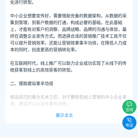
化进行转型。
中小企业想要宣传好，需要借助完备的数据架构，从数据的采
集到管理，到客户数据的打通，构成必要的基础。在此基础
上，才能有对客户的洞察、品牌战略、品牌的沟通与体验，最
终在调整企业宣传方式。而选择合适的营销推广技术工具不仅
可以提升营销效率，还能让营销效果事半功倍，在降低人力成
本的同时，创造更高的营销转化率。
在互联网时代，线上推广可以助力企业成功实现了从线下的传
统获客到线上的高效获客的转型。
二、借助建站事半功倍
俗话说巧妇难为无米之炊，对于要转型线上营销的中小企业来
说，建站可以让企业事半功倍。
咨询
展示全文
除此之外，企业在建站的同时还可以使用网站链接借助优质平
台、多端小程序、百度、公众号做推广，实现多展现机会。
电话
更建议企业打造自己企业的线上营销团队，通过自媒体、朋友