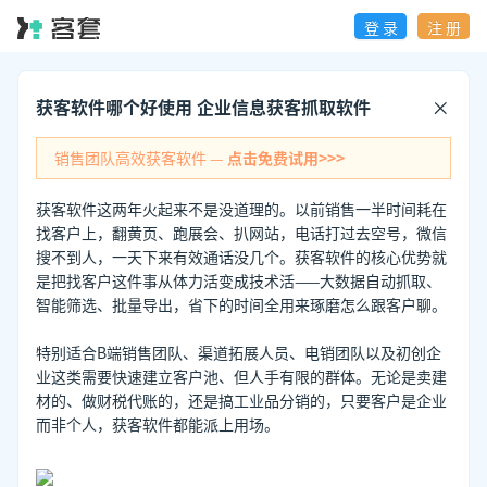
登 录
注 册
获客软件哪个好使用 企业信息获客抓取软件
销售团队高效获客软件 —
点击免费试用>>>
获客软件这两年火起来不是没道理的。以前销售一半时间耗在
找客户上，翻黄页、跑展会、扒网站，电话打过去空号，微信
搜不到人，一天下来有效通话没几个。获客软件的核心优势就
是把找客户这件事从体力活变成技术活——大数据自动抓取、
智能筛选、批量导出，省下的时间全用来琢磨怎么跟客户聊。
特别适合B端销售团队、渠道拓展人员、电销团队以及初创企
业这类需要快速建立客户池、但人手有限的群体。无论是卖建
材的、做财税代账的，还是搞工业品分销的，只要客户是企业
而非个人，获客软件都能派上用场。