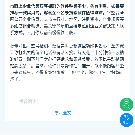
市面上企业信息获客抓取的软件种类不少，各有侧重。如果要
推荐一款实用的，客套企业名录搜索软件值得试试。
它整合全
网公开企业信息，支持按行业、地区、注册资本、企业规模等
多维度组合筛选，最关键的是能直接定位到企业关键决策人联
系方式，不用你从前台慢慢往上爬。
批量导出、空号检测、数据实时更新这些功能也省心，至少保
证你打出去的每个电话都有活人接。每天花二十分钟筛一波精
准线索，剩下时间专心打磨话术和跟进节奏，效率比手动扒网
站高太多了。当然，软件只是帮你把门推开，能不能跟客户坐
下来谈成事，还得看你那张嘴——但至少，你不用在门外瞎转
悠了。
推荐阅读：
咨询
展示全文
销售如何找客户 销售怎样找客户痛点
电话
企业黄页在哪买 有企业法人电话如何营销
实体行业获客渠道 如何获取实体行业客户