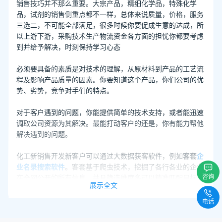
销售技巧并不那么重要。大宗产品，精细化学品，特殊化学
品，试剂的销售侧重点都不一样，总体来说质量，价格，服务
三选二，不可能全部满足，很多时候你要促成生意的达成，所
以上游下游，采购技术生产物流资金各方面的担忧你都要考虑
到并给予解决，时刻保持学习心态
必须要具备的素质是对技术的理解，从原材料到产品的工艺流
程及影响产品质量的因素。你要知道这个产品，你们公司的优
势、劣势，竞争对手们的特点。
对于客户遇到的问题，你能提供简单的技术支持，或者能迅速
调取公司资源为其解决。最能打动客户的还是，你有能力帮他
解决遇到的问题。
化工新销售开发新客户可以通过大数据获客软件，例如
客套
企
业名录搜索软件
。客套基于爬虫技术，挖掘了各行各业的企业
咨询
在全网公开的所有信息，并且筛选维度多可以精准匹配目标客
展示全文
户，而且成本比较低，不管是对于中小型企业还是大型企业都
能帮助企业提高获客效率，增加营收。
电话
以上就是“化工新销售如何找客户 化工行业销售技巧”的全部