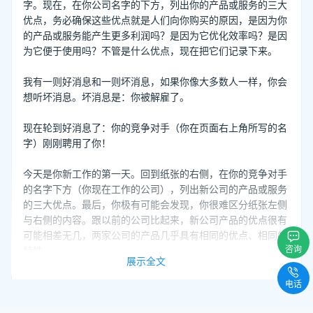
字。现在，在你公司名字的下方，列出你的产品或服务的三大
优点，务必确保这些优点就是人们向你购买的原因，是因为你
的产品或服务能产生更多利润吗？是因为它优化效率吗？是因
为它便于使用吗？不管是什么优点，现在把它们记录下来。
我有一则好消息和一则坏消息，如果你像大多数人一样，你会
想听坏消息。坏消息是：你被解雇了。
现在轮到好消息了：你的竞争对手（你在页面右上角所写的名
字）刚刚聘用了你！
今天是你新工作的第一天。回到纸张的右侧，在你的竞争对手
的名字下方（你现在工作的公司），列出新公司的产品或服务
的三大优点。最后，你极有可能会发现，你很难区分纸张左侧
与右侧的内容。跟以前的公司比起来，新公司产品的优点很有
可能相差无几，两家公司的产品几乎具有相同的优点、相同的
咨询
特性。
展示全文
你能想象把这一练习的结果告诉你的潜在客户和老客户后会怎
电话
样吗？事实上，传统销售人员每天都在这么做。潜在客户已经
听多了以相同特性和优点为卖点的方案展示，在你每次做方案