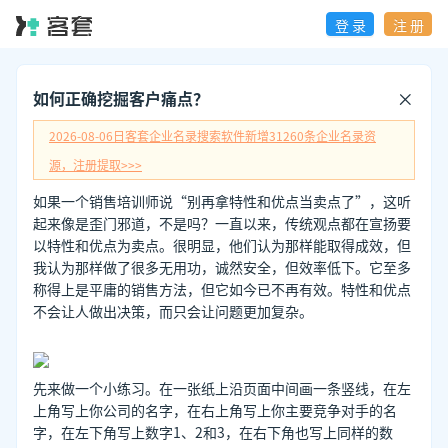
登 录
注 册
如何正确挖掘客户痛点？
2026-08-06日
客套企业名录搜索软件新增
31260
条企业名录资
源，注册提取>>>
如果一个销售培训师说“别再拿特性和优点当卖点了”，这听
起来像是歪门邪道，不是吗？一直以来，传统观点都在宣扬要
以特性和优点为卖点。很明显，他们认为那样能取得成效，但
我认为那样做了很多无用功，诚然安全，但效率低下。它至多
称得上是平庸的销售方法，但它如今已不再有效。特性和优点
不会让人做出决策，而只会让问题更加复杂。
先来做一个小练习。在一张纸上沿页面中间画一条竖线，在左
上角写上你公司的名字，在右上角写上你主要竞争对手的名
字，在左下角写上数字1、2和3，在右下角也写上同样的数