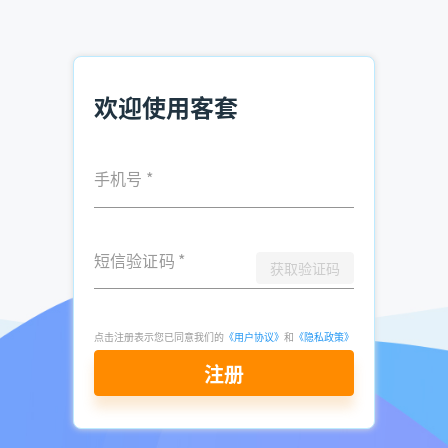
展示时，潜在客户很有可能已经从你的竞争对手处听过了你要
讲的话。如果你以传统方式进行销售，唯一能将你与竞争对手
区分开的是名片上的公司名字。
欢迎使用客套
如果特性和优点不能让人们产生购买欲，那什么能呢？
传统派会说兴趣和产品的好奇。他们会从理智上引起客户的兴
趣，尽管这是一个错误的方法。他们找到潜在客户的兴趣，想
手机号
*
尽办法激发潜在客户对他们产品或服务的好奇，这就是以特性
和优点为卖点的销售方法，它并不管用。
短信验证码
*
人们做出决策时，要么是想要快乐，要么是想远离痛苦。人们
获取验证码
产生购买动机时是感性的，做决策时则是理性的。增加利润、
提高效率、便于使用等优点虽然能在理智上引起兴趣，却不能
在情感上引起兴趣。试着从理智上去销售你想销售的任何东
点击注册表示您已同意我们的
《用户协议》
和
《隐私政策》
西，你是不会成功的，即使成功了，也要付出艰辛的努力！
注册
我建议你选择更容易的路径。销售时，只管去追逐潜在客户的
痛点！其他所有情感都不够强烈，因此可以忽略。透过表面现
象，发现潜在客户的真实动机，揭示他的痛点。