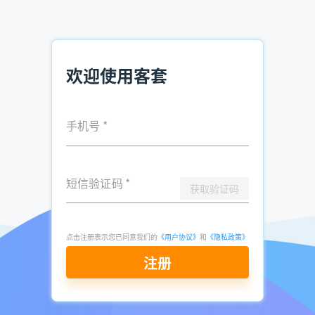
码。
看板阶段可以按照客户创建的时间、最后联系时间以及活跃时
间来进行排序。
欢迎使用客套
线索管理
手机号
*
客户管理
客套CRM它就像一个装在口袋里的销售助手。不管是坐在地铁
上还是等在客户楼下，掏出手机就能查看所有客户资料、更新
短信验证码
*
跟进状态、管理合同进展。
获取验证码
具体来说，它能帮你搞定这几件事：
点击注册表示您已同意我们的
《用户协议》
和
《隐私政策》
1. 线索不落地
注册
从哪儿来的潜在客户，跟进到哪一步了，一目了然。再也不会
因为忙忘了而错失机会。