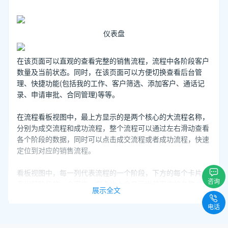
仪表盘
在该页面可以直观的查看完整的销售流程，流程中各阶段客户
数量及当前状态。同时，在该页面可以方便切换查看后台管
理、快捷功能(包括我的工作、客户筛选、添加客户、通话记
录、申请审批、合同管理)等等。
在流程看板视图中，最上方显示的是两个核心的大流程名称，
分别为成交流程和成功流程，整个流程可以通过左右滑动查看
各个阶段的数据，同时可以点击成交流程或者成功流程，快速
定位到对应的销售流程。
看板视图中，每一列代表流程的一个阶段，下方的每个卡片代
咨询
表当前阶段的一个客户。在卡片上会显示当前客户的名称、标
展示全文
签、生命周期、最后联系时间、最后联系内容、当前负责的销
售及团队，以及默认的联系人和电话号码，鼠标移入卡片时，
电话
电话号码后方会出现拨号按钮，点击拨号按钮可以直接呼出号