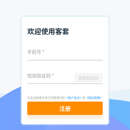
销售如何找客户 销售怎样找客户痛点
企业黄页在哪买 有企业法人电话如何营销
实体行业获客渠道 如何获取实体行业客户
欢迎使用客套
发表于
2026-
了解更多：
客套企业名录搜索软件
05-27
手机号
*
点击立即申请免费试用
短信验证码
*
获取验证码
点击注册表示您已同意我们的
《用户协议》
和
《隐私政策》
注册