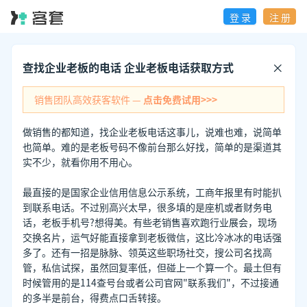
登 录
注 册
查找企业老板的电话 企业老板电话获取方式
销售团队高效获客软件 —
点击免费试用>>>
做销售的都知道，找企业老板电话这事儿，说难也难，说简单
也简单。难的是老板号码不像前台那么好找，简单的是渠道其
实不少，就看你用不用心。
最直接的是国家企业信用信息公示系统，工商年报里有时能扒
到联系电话。不过别高兴太早，很多填的是座机或者财务电
话，老板手机号?想得美。有些老销售喜欢跑行业展会，现场
交换名片，运气好能直接拿到老板微信，这比冷冰冰的电话强
多了。还有一招是脉脉、领英这些职场社交，搜公司名找高
管，私信试探，虽然回复率低，但碰上一个算一个。最土但有
时候管用的是114查号台或者公司官网"联系我们"，不过接通
的多半是前台，得费点口舌转接。