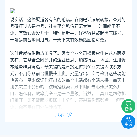
说实话，这些渠道各有各的毛病。官网电话层层转接，查到的
号码打过去是空号，社交平台私信石沉大海——时间耗了不
少，有效线索没几个。特别是新手，好不容易鼓起勇气拨号，
一听是前台瞬间泄气，一天下来有效通话屈指可数。
这时候就得借助点工具了。客套企业名录搜索软件在这方面挺
实在，它整合全网公开的企业信息，能按行业、地区、注册资
本这些维度筛选，最关键的是直接定位到企业关键人联系方
式，不用你从前台慢慢往上爬。批量导出、空号检测这些功能
也省心，至少保证你打出去的每个电话都有个活人接。每天上
班先花二十分钟筛一波精准线索，剩下时间专心琢磨怎么开
口、怎么聊，效率完全不是一个量级。当然，工具只是帮你把
门推开，能不能跟老板聊上十分钟，还得看你那张嘴——但至
少，你不用在门外瞎转悠了。
咨询
展示全文
电话
推荐阅读：